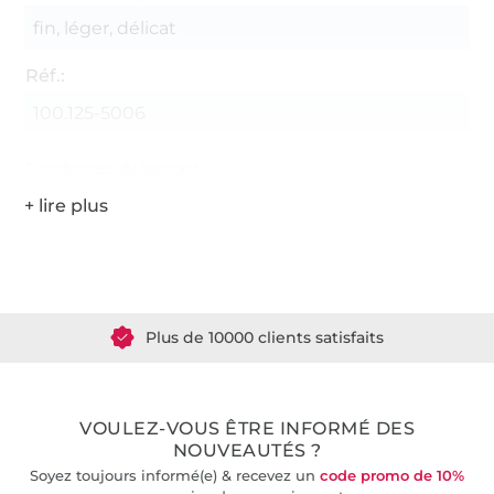
fin, léger, délicat
Réf.:
100.125-5006
Coordonnées du fabricant
Plus de 1.8 millions de mètres de tissu en stock
Plus de 10000 clients satisfaits
36 ans d'expérience
VOULEZ-VOUS ÊTRE INFORMÉ DES
NOUVEAUTÉS ?
Soyez toujours informé(e) & recevez un
code promo de 10%