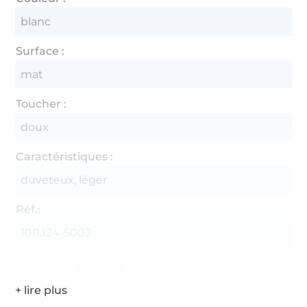
blanc
Surface :
mat
Toucher :
doux
Caractéristiques :
duveteux, léger
Réf.:
100.124-5003
Coordonnées du fabricant