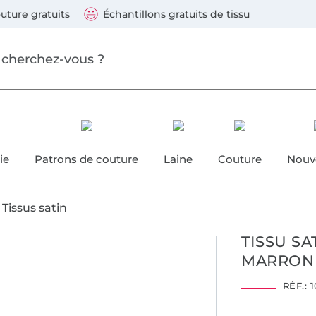
ller au contenu principal
Continuer la recherch
 suivants : Visa, Mastercard, Carte bleue, PayPal, Vire
uture gratuits
Échantillons gratuits de tissu
ure
 couture
ie
Patrons de couture
Laine
Couture
Nouv
Tissus satin
TISSU SA
MARRON
RÉF.:
1