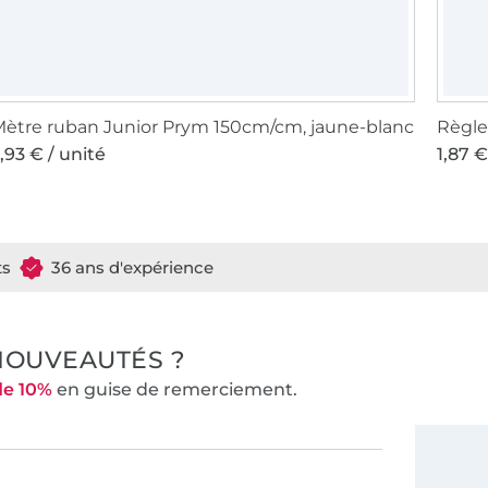
ètre ruban Junior Prym 150cm/cm, jaune-blanc
Règle
,93 € / unité
1,87 €
ts
36 ans d'expérience
NOUVEAUTÉS ?
de 10%
en guise de remerciement.