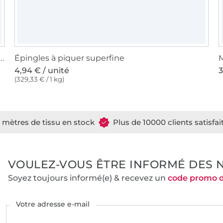
 à coudre Gütermann 200m polyester, (023) marron
Épingles à piquer superfine
M
4,94 € / unité
3
(329,33 € / 1 kg)
e mètres de tissu en stock
Plus de 10000 clients satisfai
VOULEZ-VOUS ÊTRE INFORMÉ DES 
Soyez toujours informé(e) & recevez un
code promo 
Votre adresse e-mail