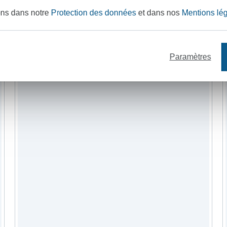
ons dans notre
Protection des données
et dans nos
Mentions lé
fil à coudre
mercerie
patrons de coutur
Paramètres