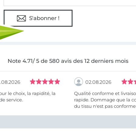
S'abonner !
Note 4.71/ 5 de 580 avis des 12 derniers mois
.08.2026
02.08.2026
 la rapidité, la
Qualité conforme et livrais
de service.
rapide. Dommage que la c
du tissu n'est pas conforme 
photo et à la description (r
et non crème).