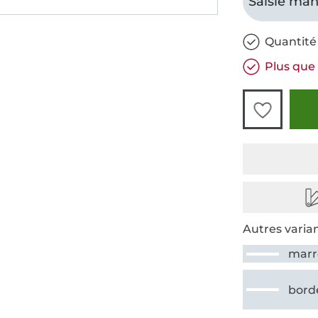
Saisie man
Quantité
Plus que 
Autres varian
marr
bord