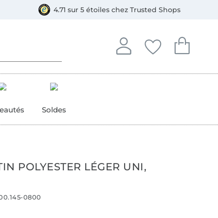
e
ment, Bancontact
4.71 sur 5 étoiles chez Trusted Shops
Se connecter à votre compt
Vous avez enregistré
Vous avez enr
Se connecter
Mes favoris
Mon pan
eautés
Soldes
TIN POLYESTER LÉGER UNI,
00.145-0800