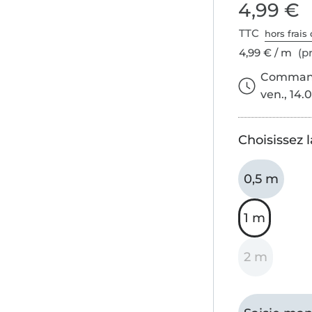
4,99 €
TTC
hors frais 
4,99 € / m
(pr
Commande
ven., 14.0
Choisissez 
0,5 m
1 m
2 m