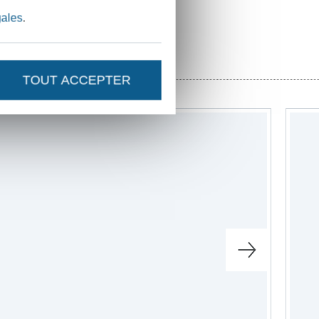
gales
.
e
TOUT ACCEPTER