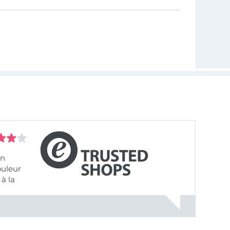
on
ouleur
à la
ose pâle