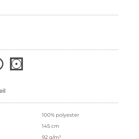
œil
100% polyester
145 cm
92 g/m²