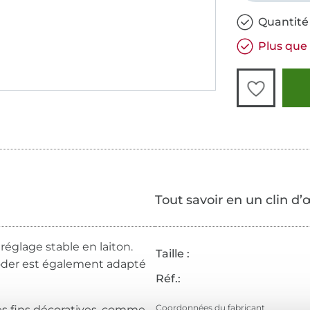
Quantité 
Plus que 
Tout savoir en un clin d’
réglage stable en laiton.
Taille :
roder est également adapté
Réf.:
Coordonnées du fabricant
es fins décoratives, comme