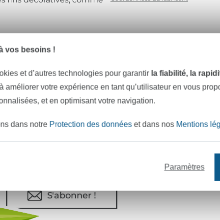
 vos besoins !
e mètres de tissu en stock
Plus de 10000 clients satisfai
okies et d’autres technologies pour garantir
la fiabilité, la rapi
 à améliorer votre expérience en tant qu’utilisateur en vous pro
sonnalisées, et en optimisant votre navigation.
VOULEZ-VOUS ÊTRE INFORMÉ DES 
Soyez toujours informé(e) & recevez un
code promo 
ons dans notre
Protection des données
et dans nos
Mentions lé
Votre adresse e-mail
Paramètres
S'abonner !