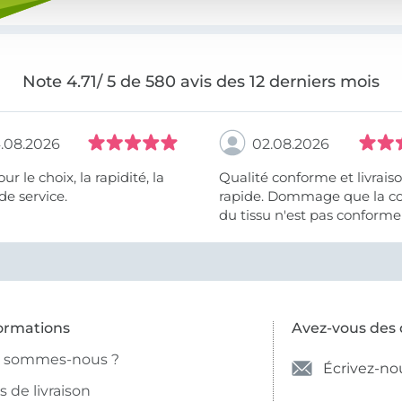
Note 4.71/ 5 de 580 avis des 12 derniers mois
.08.2026
02.08.2026
 la rapidité, la
Qualité conforme et livrais
de service.
rapide. Dommage que la c
du tissu n'est pas conforme 
photo et à la description (r
et non crème).
ormations
Avez-vous des 
i sommes-nous ?
Écrivez-no
is de livraison