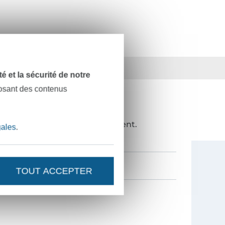
ts
36 ans d'expérience
dité et la sécurité de notre
posant des contenus
NOUVEAUTÉS ?
de 10%
en guise de remerciement.
gales
.
TOUT ACCEPTER