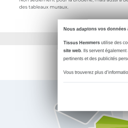
des tableaux muraux.
Nous adaptons vos données à
Plus de 1.8 millions d
Tissus Hemmers
utilise des co
site web
. Ils servent également
pertinents et des publicités per
Vous trouverez plus d’informati
Vous êtes abonné à la newsletter de Tissus Hemmers.