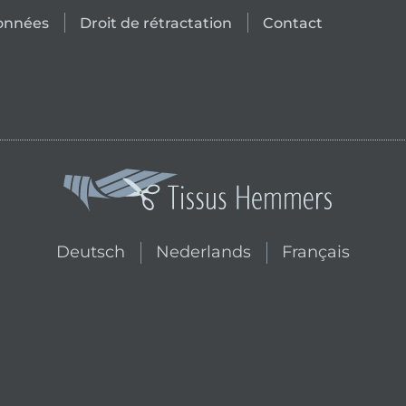
données
Droit de rétractation
Contact
Passer à la boutique néerlandai
Passer à la bouti
Deutsch
Nederlands
Français