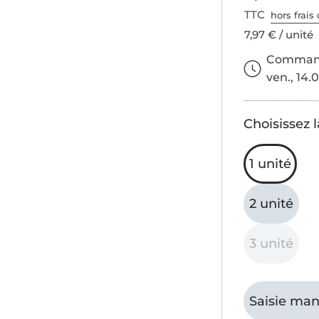
TTC
hors frais 
7,97 € / unité
Commande
ven., 14.0
Choisissez l
1 unité
2 unité
3 unité
Saisie man