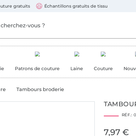
ller au contenu principal
Continuer la recherch
 suivants : Visa, Mastercard, Carte bleue, PayPal, Vire
uture gratuits
Échantillons gratuits de tissu
ure
 couture
ie
Patrons de couture
Laine
Couture
Nouv
ure
Tambours broderie
TAMBOUR
RÉF.:
0
7,97 €