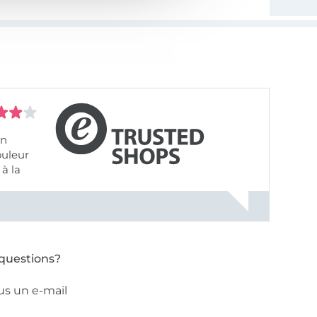
on
ouleur
à la
ose pâle
questions?
us un e-mail