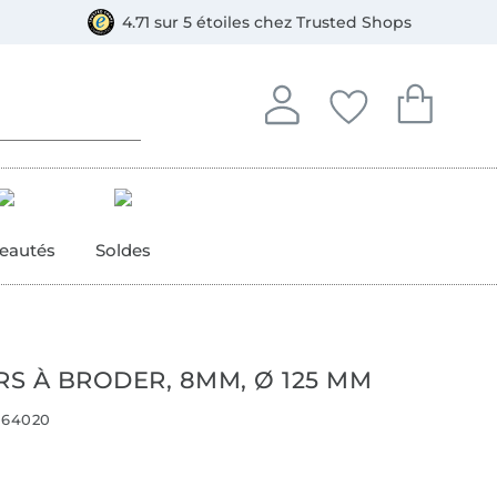
e
ment, Bancontact
4.71 sur 5 étoiles chez Trusted Shops
Se connecter à votre compt
Vous avez enregistré
Vous avez enr
Se connecter
Mes favoris
Mon pan
eautés
Soldes
S À BRODER, 8MM, Ø 125 MM
64020