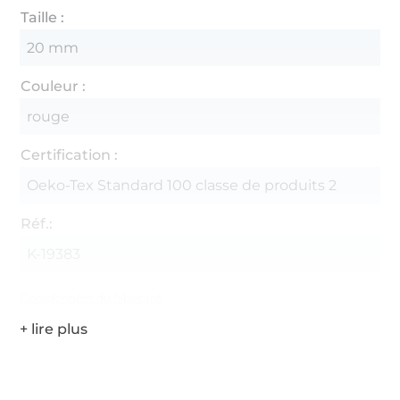
Taille :
20 mm
Couleur :
rouge
Certification :
Oeko-Tex Standard 100 classe de produits 2
Réf.:
K-19383
Coordonnées du fabricant
Plus de 1.8 millions de mètres de tissu en stock