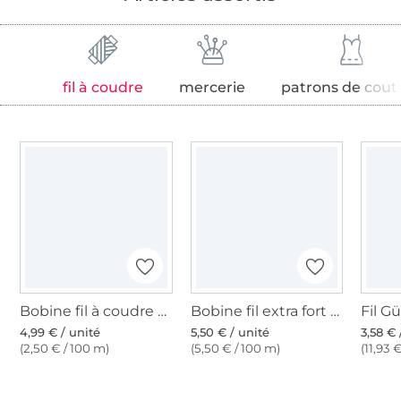
fil à coudre
mercerie
patrons de cout
Bobine fil à coudre Gütermann 200m polyester, (696) chocolat noir
Bobine fil extra fort Gütermann 100m polyester, (000) noir
4,99 € / unité
5,50 € / unité
3,58 € 
(2,50 € / 100 m)
(5,50 € / 100 m)
(11,93 
Plus de 1.8 millions de mètres de tissu en stock