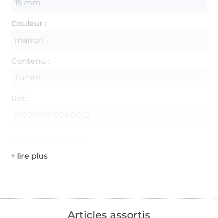
15 mm
Couleur :
marron
Contenu :
1 unité
Réf.:
K-900016-001-0022
Coordonnées du fabricant
Articles assortis