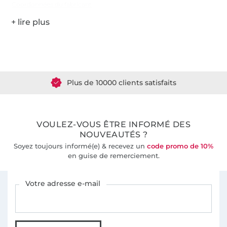
Coordonnées du fabricant
Plus de 1.8 millions de mètres de tissu en stock
Plus de 10000 clients satisfaits
36 ans d'expérience
VOULEZ-VOUS ÊTRE INFORMÉ DES
NOUVEAUTÉS ?
Soyez toujours informé(e) & recevez un
code promo de 10%
en guise de remerciement.
Vous êtes abonné à la newsletter de Tissus Hemmers.
Votre adresse e-mail