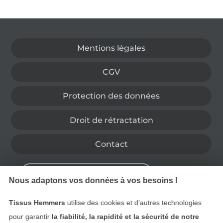
Passer à la boutique allemande
Mentions légales
CGV
Protection des données
Droit de rétractation
Contact
Rétractation de commande
Nous adaptons vos données à vos besoins !
Tissus Hemmers
utilise des cookies et d’autres technologies
Trouvez plus d’idées
pour garantir
la fiabilité, la rapidité et la sécurité de notre