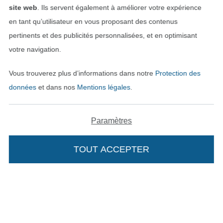
site web
. Ils servent également à améliorer votre expérience
en tant qu’utilisateur en vous proposant des contenus
pertinents et des publicités personnalisées, et en optimisant
votre navigation.
Vous trouverez plus d’informations dans notre
Protection des
données
et dans nos
Mentions légales
.
Paramètres
Passer à la boutique néerla
Passer à la boutiqu
Nederlands
Français
TOUT ACCEPTER
Deutsch