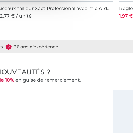
Ciseaux tailleur Xact Professional avec micro-dent
Règle
2,77 € / unité
1,97 €
ts
36 ans d'expérience
NOUVEAUTÉS ?
de 10%
en guise de remerciement.