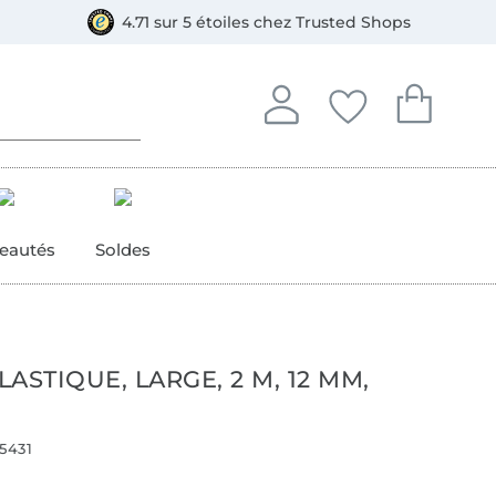
e
ment, Bancontact
4.71 sur 5 étoiles chez Trusted Shops
Se connecter à votre compt
Vous avez enregistré
Vous avez enr
Se connecter
Mes favoris
Mon pan
eautés
Soldes
ASTIQUE, LARGE, 2 M, 12 MM,
5431