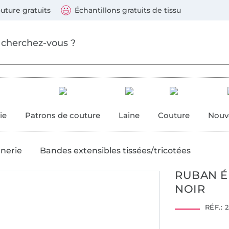
ller au contenu principal
Continuer la recherch
 suivants : Visa, Mastercard, Carte bleue, PayPal, Vire
uture gratuits
Échantillons gratuits de tissu
ure
 couture
ie
Patrons de couture
Laine
Couture
Nouv
anerie
Bandes extensibles tissées/tricotées
RUBAN ÉL
NOIR
RÉF.:
2