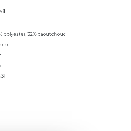
œil
% polyester, 32% caoutchouc
 mm
m
r
431