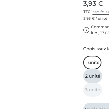
3,93 €
TTC
hors frais 
3,93 € / unité
Commande
lun., 17.0
Choisissez l
1 unité
2 unité
3 unité