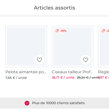
Articles assortis
-10%
-
Pelote aimantée pour épingles
Ciseaux tailleur Professional 8'' 21 cm
26,17 € / unité
29,24 € / unité
1,97 € 
7,66 € / unité
Plus de 1.8 millions de mètres de tissu en stock
Plus de 10000 clients satisfaits