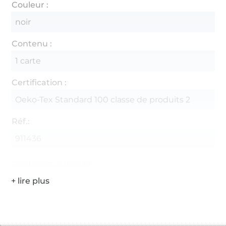
Couleur :
noir
Contenu :
1 carte
Certification :
Oeko-Tex Standard 100 classe de produits 2
Réf.:
911436
Coordonnées du fabricant