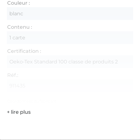
Couleur :
blanc
Contenu :
1 carte
Certification :
Oeko-Tex Standard 100 classe de produits 2
Réf.:
911435
Coordonnées du fabricant