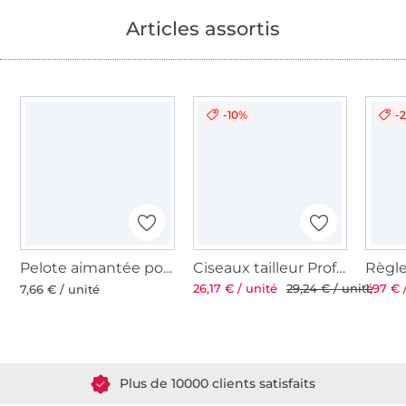
Articles assortis
-10%
-
Pelote aimantée pour épingles
Ciseaux tailleur Professional 8'' 21 cm
26,17 € / unité
29,24 € / unité
1,97 € 
7,66 € / unité
Plus de 1.8 millions de mètres de tissu en stock
Plus de 10000 clients satisfaits