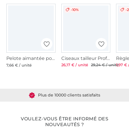
-10%
-
Pelote aimantée pour épingles
Ciseaux tailleur Professional 8'' 21 cm
26,17 € / unité
29,24 € / unité
1,97 € 
7,66 € / unité
Plus de 1.8 millions de mètres de tissu en stock
Plus de 10000 clients satisfaits
36 ans d'expérience
VOULEZ-VOUS ÊTRE INFORMÉ DES
NOUVEAUTÉS ?