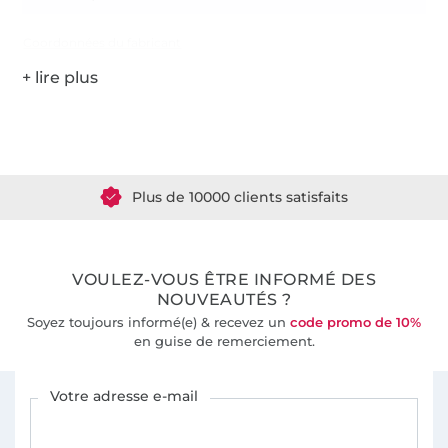
Coordonnées du fabricant
Plus de 1.8 millions de mètres de tissu en stock
Plus de 10000 clients satisfaits
36 ans d'expérience
VOULEZ-VOUS ÊTRE INFORMÉ DES
NOUVEAUTÉS ?
Soyez toujours informé(e) & recevez un
code promo de 10%
en guise de remerciement.
Vous êtes abonné à la newsletter de Tissus Hemmers.
Votre adresse e-mail