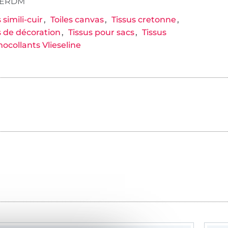
GERDM
 simili-cuir
Toiles canvas
Tissus cretonne
s de décoration
Tissus pour sacs
Tissus
ocollants Vlieseline