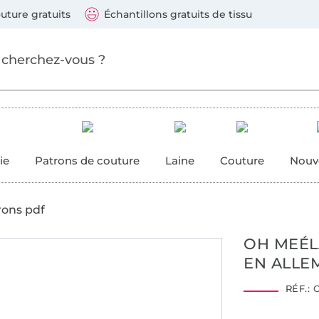
ller au contenu principal
Continuer la recherch
 suivants : Visa, Mastercard, Carte bleue, PayPal, Vire
uture gratuits
Échantillons gratuits de tissu
ure
 couture
ie
Patrons de couture
Laine
Couture
Nouv
rons pdf
OH MEÉL
EN ALLE
RÉF.:
O