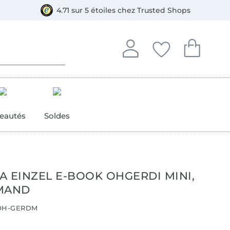
e
ment, Bancontact
4.71 sur 5 étoiles chez Trusted Shops
Se connecter à votre compt
Vous avez enregistré
Vous avez enr
Se connecter
Mes favoris
Mon pan
eautés
Soldes
A EINZEL E-BOOK OHGERDI MINI,
MAND
H-GERDM