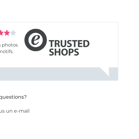
s photos
motifs.
questions?
us un e-mail