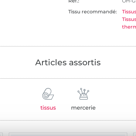
Réf.:
OH-
Tissu recommandé:
Tissus
Tissu
therm
Articles assortis
tissus
mercerie