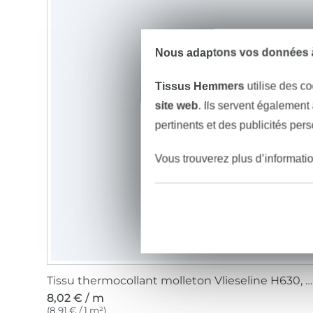
Nous adaptons vos données à
Tissus Hemmers
utilise des co
site web
. Ils servent également
pertinents et des publicités per
Vous trouverez plus d’informati
Tissu thermocollant molleton Vlieseline H630, blanc
8,02 € / m
(8,91 € / 1 m²)