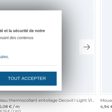
dité et la sécurité de notre
posant des contenus
gales
.
TOUT ACCEPTER
Tissu thermocollant entoilage Decovil I Light Vlieseline, beige
Mousq
5,08 € / m
4,94 €
16,76 € / 1 m²)