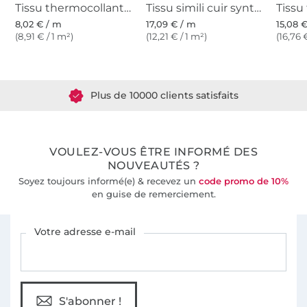
Tissu thermocollant molleton Vlieseline H630, blanc
Tissu simili cuir synthétique lavea, argent
8,02 € / m
17,09 € / m
15,08 
(8,91 € / 1 m²)
(12,21 € / 1 m²)
(16,76 
Plus de 1.8 millions de mètres de tissu en stock
Plus de 10000 clients satisfaits
36 ans d'expérience
VOULEZ-VOUS ÊTRE INFORMÉ DES
NOUVEAUTÉS ?
Soyez toujours informé(e) & recevez un
code promo de 10%
en guise de remerciement.
Vous êtes abonné à la newsletter de Tissus Hemmers.
Votre adresse e-mail
S'abonner !