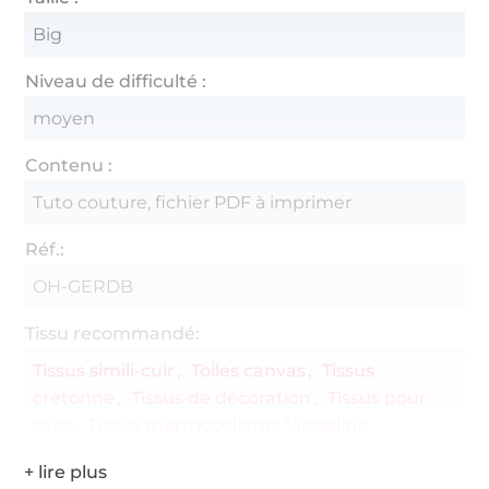
Big
Niveau de difficulté :
moyen
Contenu :
Tuto couture, fichier PDF à imprimer
Réf.:
OH-GERDB
Tissu recommandé:
Tissus simili-cuir
Toiles canvas
Tissus
cretonne
Tissus de décoration
Tissus pour
sacs
Tissus thermocollants Vlieseline