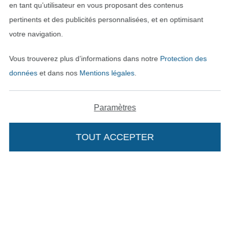
en tant qu’utilisateur en vous proposant des contenus
pertinents et des publicités personnalisées, et en optimisant
votre navigation.
Vous trouverez plus d’informations dans notre
Protection des
données
et dans nos
Mentions légales
.
Paramètres
Passer à la boutique néerla
Passer à la boutiqu
Nederlands
Français
TOUT ACCEPTER
Ajouter à mon panier
Deutsch