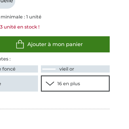
uelle
minimale : 1 unité
3 unité en stock !
Ajouter à mon panier
tes :
e foncé
vieil or
e