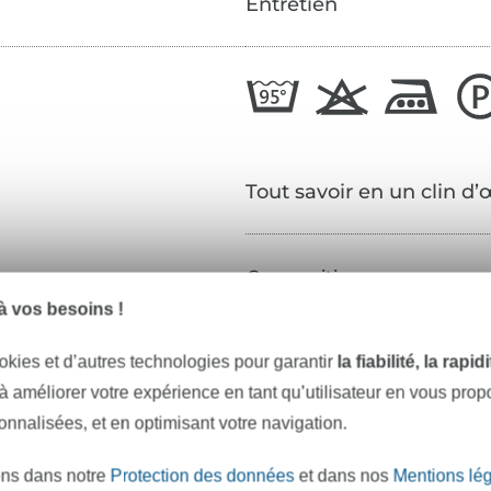
Entretien
Tout savoir en un clin d’
Composition :
 vos besoins !
Longueur :
Couleur :
okies et d’autres technologies pour garantir
la fiabilité, la rapi
 à améliorer votre expérience en tant qu’utilisateur en vous pro
Réf.:
sonnalisées, et en optimisant votre navigation.
Coordonnées du fabricant
ons dans notre
Protection des données
et dans nos
Mentions lé