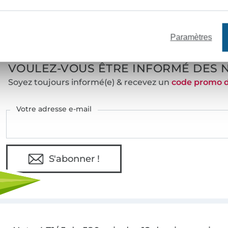
e mètres de tissu en stock
Plus de 10000 clients satisfai
Paramètres
VOULEZ-VOUS ÊTRE INFORMÉ DES 
Soyez toujours informé(e) & recevez un
code promo 
Votre adresse e-mail
S'abonner !