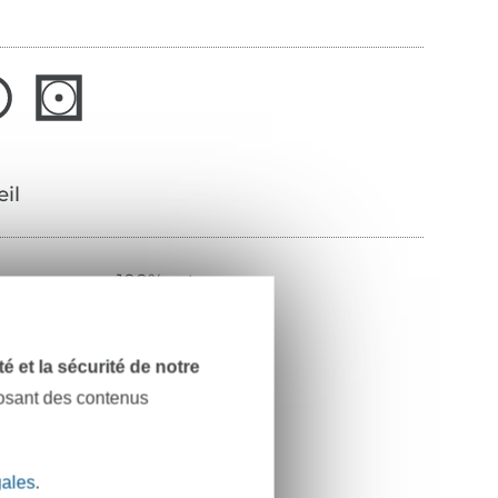
œil
100% coton
800 m
beige foncé
dité et la sécurité de notre
posant des contenus
743933-0927
gales
.