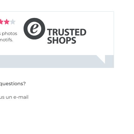
s photos
motifs.
questions?
us un e-mail