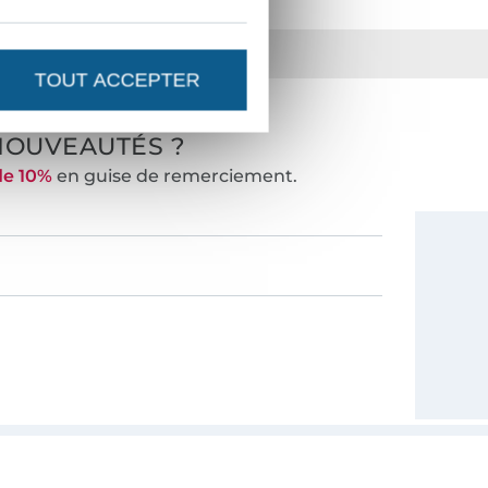
ts
36 ans d'expérience
TOUT ACCEPTER
NOUVEAUTÉS ?
de 10%
en guise de remerciement.