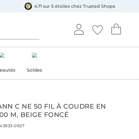
e
ment, Bancontact
4.71 sur 5 étoiles chez Trusted Shops
Se connecter à votre compt
Vous avez enregistré
Vous avez enr
Se connecter
Mes favoris
Mon pan
eautés
Soldes
NN C NE 50 FIL À COUDRE EN
00 M, BEIGE FONCÉ
43933-0927