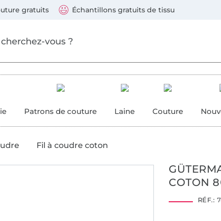
ller au contenu principal
Continuer la recherch
 suivants : Visa, Mastercard, Carte bleue, PayPal, Vire
uture gratuits
Échantillons gratuits de tissu
ure
 couture
ie
Patrons de couture
Laine
Couture
Nouv
oudre
Fil à coudre coton
GÜTERMA
COTON 8
RÉF.:
7