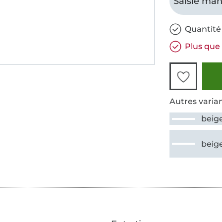
Saisie man
Quantité 
Plus que 
Autres varian
beig
beig