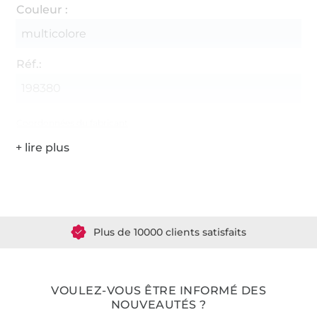
Couleur :
multicolore
Réf.:
198380
Coordonnées du fabricant
Plus de 1.8 millions de mètres de tissu en stock
Plus de 10000 clients satisfaits
36 ans d'expérience
VOULEZ-VOUS ÊTRE INFORMÉ DES
NOUVEAUTÉS ?