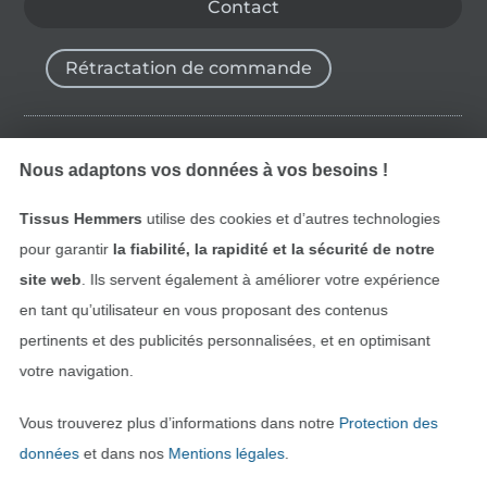
Contact
Rétractation de commande
Trouvez plus d’idées
Nous adaptons vos données à vos besoins !
Tissus Hemmers
utilise des cookies et d’autres technologies
pour garantir
la fiabilité, la rapidité et la sécurité de notre
site web
. Ils servent également à améliorer votre expérience
en tant qu’utilisateur en vous proposant des contenus
pertinents et des publicités personnalisées, et en optimisant
votre navigation.
Vous trouverez plus d’informations dans notre
Protection des
Passer à la boutique néerla
Passer à la boutiqu
Nederlands
Français
données
et dans nos
Mentions légales
.