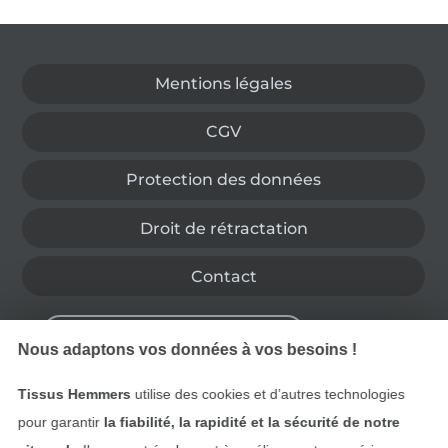
Passer à la boutique allemande
Mentions légales
CGV
Protection des données
Droit de rétractation
Contact
Rétractation de commande
Nous adaptons vos données à vos besoins !
Tissus Hemmers
utilise des cookies et d’autres technologies
Trouvez plus d’idées
pour garantir
la fiabilité, la rapidité et la sécurité de notre