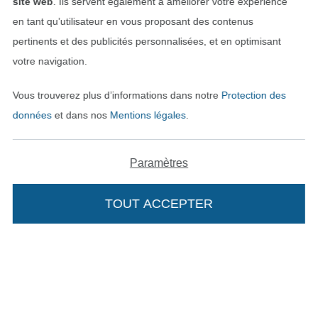
site web
. Ils servent également à améliorer votre expérience
en tant qu’utilisateur en vous proposant des contenus
pertinents et des publicités personnalisées, et en optimisant
votre navigation.
Vous trouverez plus d’informations dans notre
Protection des
données
et dans nos
Mentions légales
.
Paramètres
Passer à la boutique néerla
Passer à la boutiqu
Nederlands
Français
TOUT ACCEPTER
Deutsch