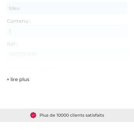
bleu
Contenu :
1
Réf.:
709727-1197
Coordonnées du fabricant
Plus de 1.8 millions de mètres de tissu en stock
Plus de 10000 clients satisfaits
36 ans d'expérience