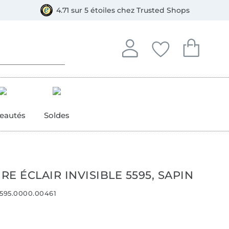
e
ment, Bancontact
4.71 sur 5 étoiles chez Trusted Shops
Se connecter à votre compt
Vous avez enregistré
Vous avez enr
Se connecter
Mes favoris
Mon pan
eautés
Soldes
E ÉCLAIR INVISIBLE 5595, SAPIN
595.0000.00461