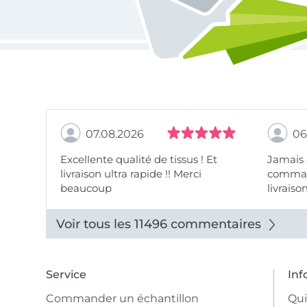
07.08.2026
06
Excellente qualité de tissus ! Et
Jamais
livraison ultra rapide !! Merci
comman
beaucoup
livraiso
beaux.
Voir tous les 11496 commentaires
Service
Inf
Commander un échantillon
Qu