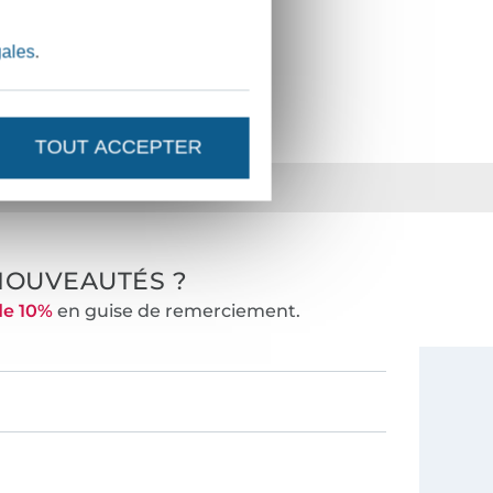
595.0000.00461
gales
.
TOUT ACCEPTER
ts
36 ans d'expérience
NOUVEAUTÉS ?
de 10%
en guise de remerciement.