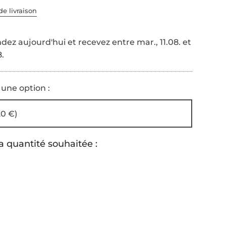
de livraison
z aujourd'hui et recevez entre mar., 11.08. et
8.
 une option :
20 €)
a quantité souhaitée :