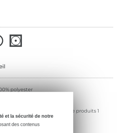
œil
00% polyester
ert sapin
eko-Tex Standard 100 classe de produits 1
dité et la sécurité de notre
hirley Technologies Limited
posant des contenus
1-43946