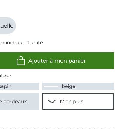
uelle
minimale : 1 unité
Ajouter à mon panier
tes :
sapin
beige
e bordeaux