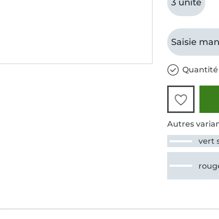
3 unité
Saisie man
Quantité 
Autres varian
vert 
roug