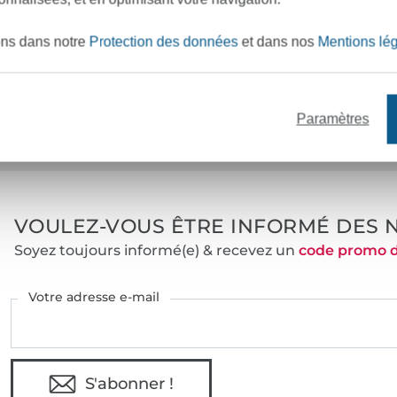
Réf.:
5
ons dans notre
Protection des données
et dans nos
Mentions lé
Coordonnées du fabricant
Paramètres
e mètres de tissu en stock
Plus de 10000 clients satisfai
VOULEZ-VOUS ÊTRE INFORMÉ DES 
Soyez toujours informé(e) & recevez un
code promo 
Votre adresse e-mail
S'abonner !