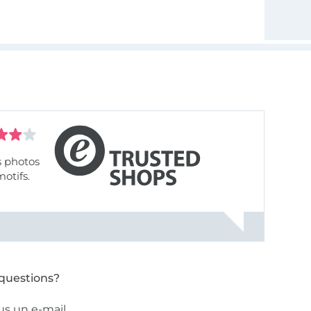
s photos
motifs.
questions?
us un e-mail