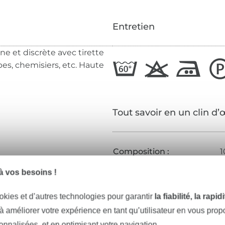
Entretien
ne et discrète avec tirette
bes, chemisiers, etc. Haute
Tout savoir en un clin d’
Composition :
1
Couleur :
v
 vos besoins !
Certification :
O
okies et d’autres technologies pour garantir
la fiabilité, la rapi
Institut de test :
S
 à améliorer votre expérience en tant qu’utilisateur en vous pro
Numéro de certificat :
1
sonnalisées, et en optimisant votre navigation.