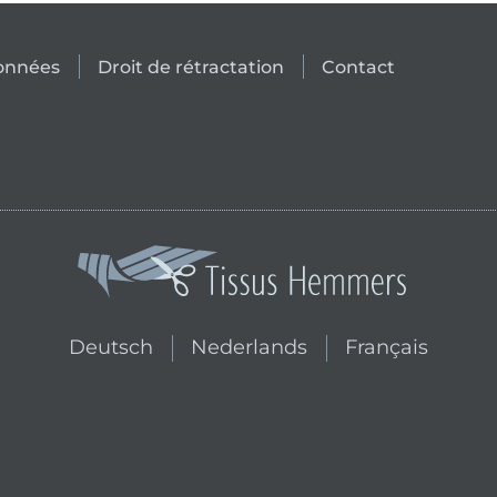
données
Droit de rétractation
Contact
Passer à la boutique néerlandai
Passer à la bouti
Deutsch
Nederlands
Français