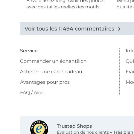
Envoie assez long. Avoir des photos
Merci pour le choix,
avec des tailles réelles des motifs.
qualité 
Voir tous les 11494 commentaires
Service
Inf
Commander un échantillon
Qu
Acheter une carte cadeau
Fra
Avantages pour pros
Mo
FAQ / Aide
Trusted Shops
Évaluation de nos clients
« Très bien