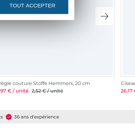
TOUT ACCEPTER
ègle couture Stoffe Hemmers, 20 cm
Ciseau
,97 € / unité
2,52 € / unité
26,17 
ts
36 ans d'expérience