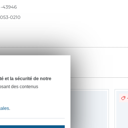
1-43946
053-0210
dité et la sécurité de notre
posant des contenus
-22%
gales
.