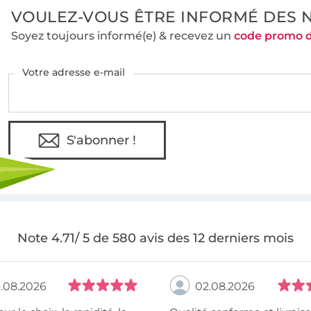
VOULEZ-VOUS ÊTRE INFORMÉ DES 
Soyez toujours informé(e) & recevez un
code promo 
Votre adresse e-mail
S'abonner !
Note 4.71/ 5 de 580 avis des 12 derniers mois
.08.2026
02.08.2026