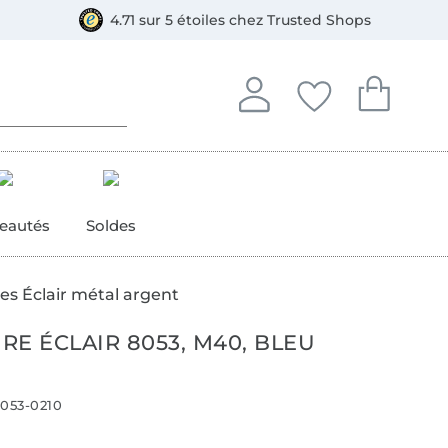
e
ment, Bancontact
4.71 sur 5 étoiles chez Trusted Shops
Se connecter à votre compt
Vous avez enregistré
Vous avez enr
Se connecter
Mes favoris
Mon pan
eautés
Soldes
s Éclair métal argent
E ÉCLAIR 8053, M40, BLEU
053-0210