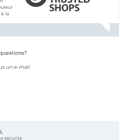
on
ouleur
à la
ose pâle
questions?
us un e-mail
SL
e sécurité