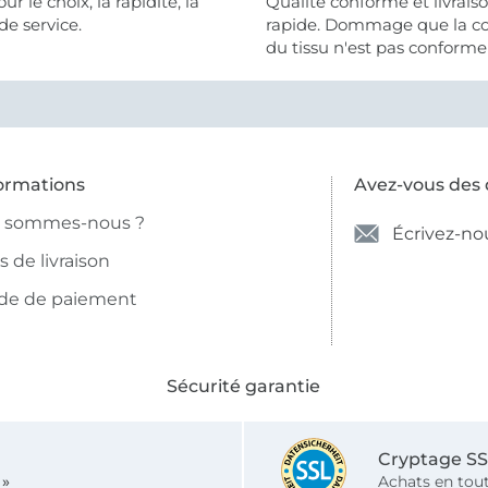
 la rapidité, la
Qualité conforme et livrais
de service.
rapide. Dommage que la c
du tissu n'est pas conforme 
photo et à la description (r
et non crème).
ormations
Avez-vous des 
i sommes-nous ?
Écrivez-no
is de livraison
de de paiement
Sécurité garantie
Cryptage S
 »
Achats en tout