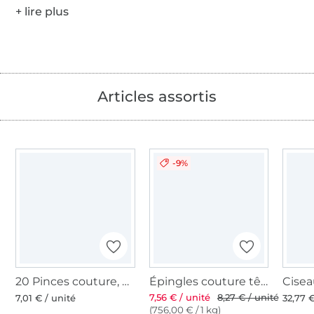
Articles assortis
-9%
20 Pinces couture, petite, multicolore
Épingles couture têtes facile à saisir Prym
7,56 € / unité
8,27 € / unité
7,01 € / unité
32,77 €
(756,00 € / 1 kg)