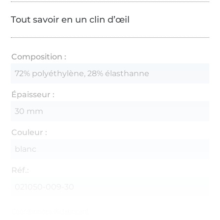
Tout savoir en un clin d’œil
Composition :
72% polyéthylène, 28% élasthanne
Épaisseur :
30 mm
Couleur :
blanc
Réf.:
021050-009-30
Coordonnées du fabricant