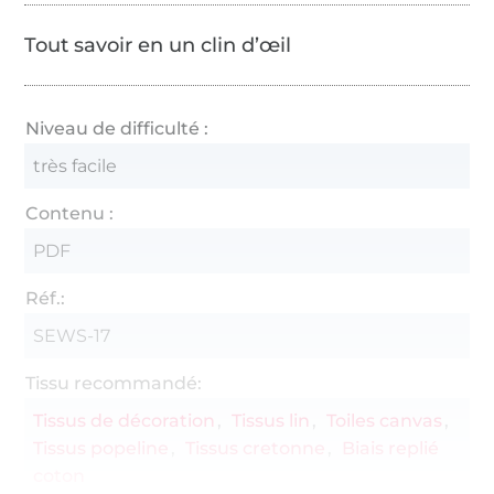
Tout savoir en un clin d’œil
Niveau de difficulté :
très facile
Contenu :
PDF
Réf.:
SEWS-17
Tissu recommandé:
Tissus de décoration
Tissus lin
Toiles canvas
Tissus popeline
Tissus cretonne
Biais replié
coton