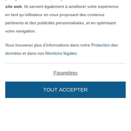
site web
. Ils servent également à améliorer votre expérience
Passer à la boutique allemande
en tant qu’utilisateur en vous proposant des contenus
pertinents et des publicités personnalisées, et en optimisant
Mentions légales
votre navigation.
CGV
Vous trouverez plus d’informations dans notre
Protection des
Protection des données
données
et dans nos
Mentions légales
.
Droit de rétractation
Paramètres
Contact
TOUT ACCEPTER
Ajouter à mon panier
Rétractation de commande
Trouvez plus d’idées