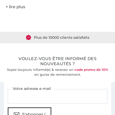
Plus de 1.8 millions de mètres de tissu en stock
Plus de 10000 clients satisfaits
36 ans d'expérience
VOULEZ-VOUS ÊTRE INFORMÉ DES
NOUVEAUTÉS ?
Soyez toujours informé(e) & recevez un
code promo de 10%
en guise de remerciement.
Vous êtes abonné à la newsletter de Tissus Hemmers.
Votre adresse e-mail
S'abonner !