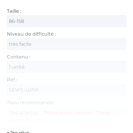
Taille :
86-158
Niveau de difficulté :
très facile
Contenu :
1 unité
Réf.:
SEWS-LUNA
Tissu recommandé:
Tissus jersey
Tissus jersey viscose
Tissus
punta di roma