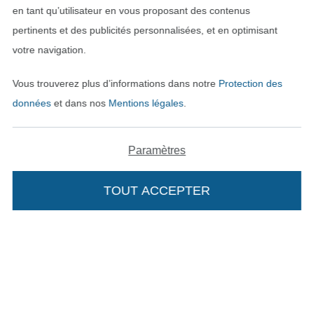
en tant qu’utilisateur en vous proposant des contenus
pertinents et des publicités personnalisées, et en optimisant
votre navigation.
Vous trouverez plus d’informations dans notre
Protection des
données
et dans nos
Mentions légales
.
Passer à la boutique néerla
Passer à la boutiqu
Nederlands
Français
Paramètres
Deutsch
TOUT ACCEPTER
Ajouter à mon panier