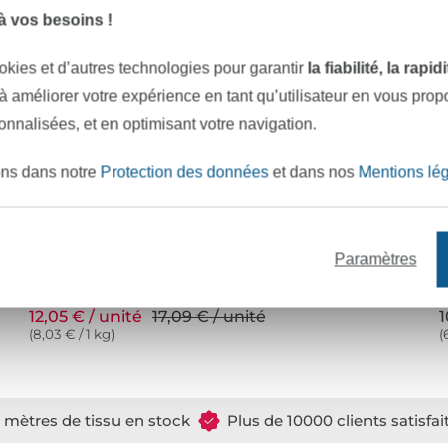
 vos besoins !
okies et d’autres technologies pour garantir
la fiabilité, la rapi
 à améliorer votre expérience en tant qu’utilisateur en vous pro
sonnalisées, et en optimisant votre navigation.
ons dans notre
Protection des données
et dans nos
Mentions lé
Paramètres
Chutes de tissus divers 1,5 kg
T
12,05 € / unité
17,09 € / unité
1
(8,03 € / 1 kg)
(
e mètres de tissu en stock
Plus de 10000 clients satisfai