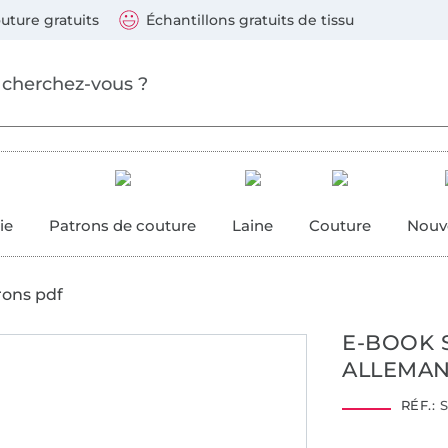
ller au contenu principal
Continuer la recherch
 suivants : Visa, Mastercard, Carte bleue, PayPal, Vire
uture gratuits
Échantillons gratuits de tissu
ure
 couture
ie
Patrons de couture
Laine
Couture
Nouv
rons pdf
E-BOOK 
ALLEMA
RÉF.:
S