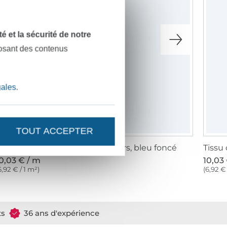
dité et la sécurité de notre
posant des contenus
gales
.
TOUT ACCEPTER
issu coton popeline The Flowers, bleu foncé
Tissu
0,03 € / m
10,03
6,92 € / 1 m²)
(6,92 € 
ts
36 ans d'expérience