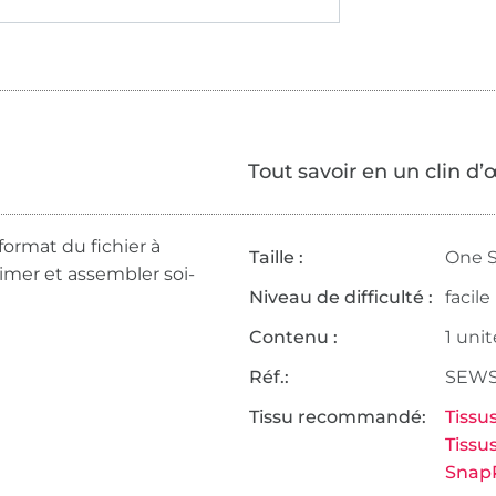
Tout savoir en un clin d’
format du fichier à
Taille :
One S
rimer et assembler soi-
Niveau de difficulté :
facile
Contenu :
1 unit
Réf.:
SEWS
Tissu recommandé:
Tissu
Tissu
Snap