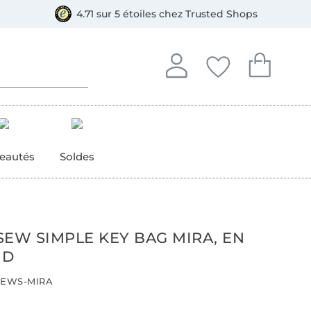
e
ment, Bancontact
4.71 sur 5 étoiles chez Trusted Shops
Se connecter à votre compt
Vous avez enregistré
Vous avez enr
Se connecter
Mes favoris
Mon pan
eautés
Soldes
SEW SIMPLE KEY BAG MIRA, EN
ND
EWS-MIRA