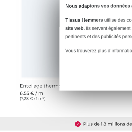
Nous adaptons vos données à
Tissus Hemmers
utilise des co
site web
. Ils servent également
pertinents et des publicités per
Vous trouverez plus d’informati
Entoilage thermocollant Vlieseline H250 blanc
6,55 € / m
(7,28 € / 1 m²)
Plus de 1.8 millions d