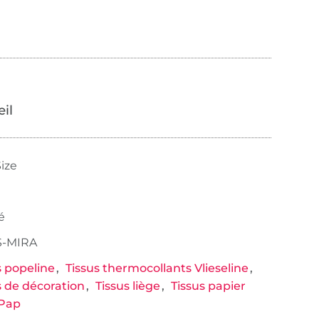
œil
ize
é
-MIRA
s popeline
Tissus thermocollants Vlieseline
s de décoration
Tissus liège
Tissus papier
Pap