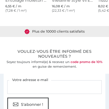
Entoilage molleton isolant thermique Thermolam Vlieseline, beige
Vlieseline Style Vil Entoilage mousse pour sacs, blanc
6,55 € / m
16,08 € / m
8,02 €
(7,28 € / 1 m²)
(22,33 € / 1 m²)
(5,42 €
Plus de 1.8 millions de mètres de tissu en stock
Plus de 10000 clients satisfaits
36 ans d'expérience
VOULEZ-VOUS ÊTRE INFORMÉ DES
NOUVEAUTÉS ?
Soyez toujours informé(e) & recevez un
code promo de 10%
en guise de remerciement.
Vous êtes abonné à la newsletter de Tissus Hemmers.
Votre adresse e-mail
S'abonner !