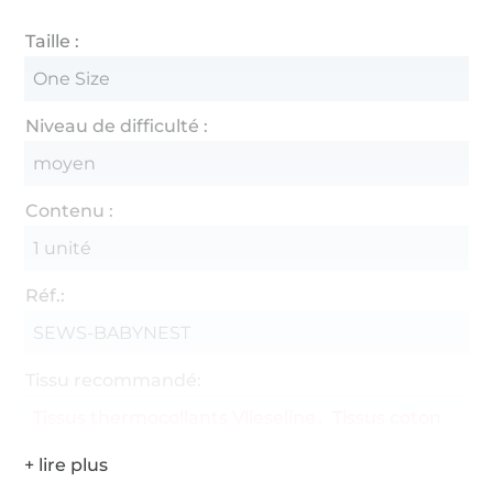
Taille :
One Size
Niveau de difficulté :
moyen
Contenu :
1 unité
Réf.:
SEWS-BABYNEST
Tissu recommandé:
Tissus thermocollants Vlieseline
Tissus coton