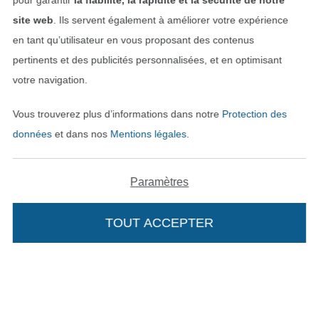
pour garantir
la fiabilité, la rapidité et la sécurité de notre
site web
. Ils servent également à améliorer votre expérience
en tant qu’utilisateur en vous proposant des contenus
pertinents et des publicités personnalisées, et en optimisant
votre navigation.
Vous trouverez plus d’informations dans notre
Protection des
données
et dans nos
Mentions légales
.
Passer à la boutique néerla
Passer à la boutiqu
Nederlands
Français
Paramètres
Deutsch
TOUT ACCEPTER
Ajouter à mon panier