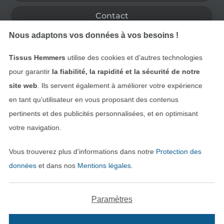
Contact
Nous adaptons vos données à vos besoins !
Rétractation de commande
Tissus Hemmers
utilise des cookies et d’autres technologies
pour garantir
la fiabilité, la rapidité et la sécurité de notre
site web
. Ils servent également à améliorer votre expérience
Trouvez plus d’idées
en tant qu’utilisateur en vous proposant des contenus
pertinents et des publicités personnalisées, et en optimisant
votre navigation.
Vous trouverez plus d’informations dans notre
Protection des
données
et dans nos
Mentions légales
.
Paramètres
Passer à la boutique néerla
Passer à la boutiqu
Nederlands
Français