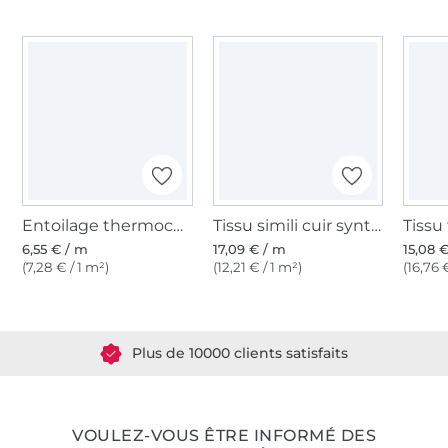
Entoilage thermocollant Vlieseline H250 blanc
Tissu simili cuir synthétique lavea, argent
6,55 € / m
17,09 € / m
15,08 
(7,28 € / 1 m²)
(12,21 € / 1 m²)
(16,76 
Plus de 1.8 millions de mètres de tissu en stock
Plus de 10000 clients satisfaits
36 ans d'expérience
VOULEZ-VOUS ÊTRE INFORMÉ DES