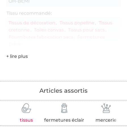
OH-BEMI
Tissu recommandé:
Tissus de décoration
Tissus popeline
Tissus
cretonne
Toiles canvas
Tissus pour sacs
Fournitures fabrication sacs
Fermetures
Éclair
Articles assortis
tissus
fermetures éclair
mercerie