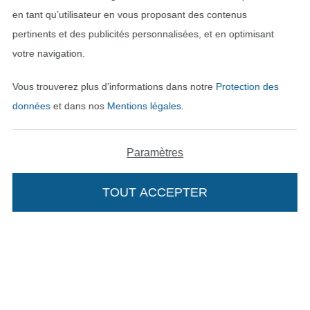
en tant qu’utilisateur en vous proposant des contenus
pertinents et des publicités personnalisées, et en optimisant
votre navigation.
Vous trouverez plus d’informations dans notre
Protection des
données
et dans nos
Mentions légales
.
Passer à la boutique néerla
Passer à la boutiqu
Nederlands
Français
Paramètres
Deutsch
TOUT ACCEPTER
Ajouter à mon panier