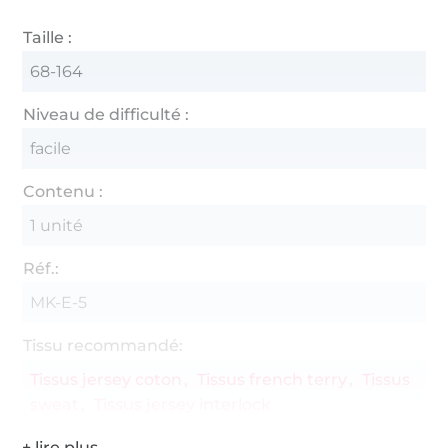
Taille :
68-164
Niveau de difficulté :
facile
Contenu :
1 unité
Réf.:
MK-E-5
Tissu recommandé:
Tissus jersey coton
Tissus french terry
Tissus
sweat
Tissus jersey interlock