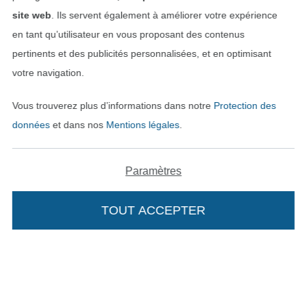
Trouvez plus d’idées
site web
. Ils servent également à améliorer votre expérience
en tant qu’utilisateur en vous proposant des contenus
pertinents et des publicités personnalisées, et en optimisant
votre navigation.
Vous trouverez plus d’informations dans notre
Protection des
données
et dans nos
Mentions légales
.
Paramètres
Passer à la boutique néerla
Passer à la boutiqu
Nederlands
Français
TOUT ACCEPTER
Ajouter à mon panier
Deutsch