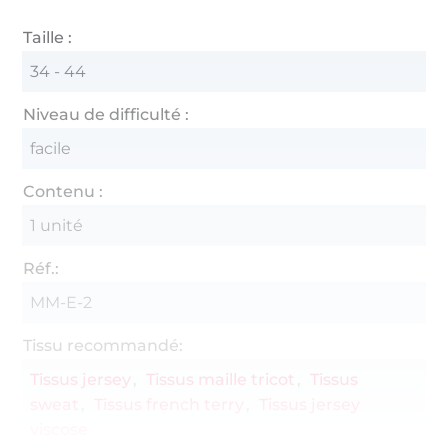
Taille :
34 - 44
Niveau de difficulté :
facile
Contenu :
1 unité
Réf.:
MM-E-2
Tissu recommandé:
Tissus jersey
Tissus maille tricot
Tissus
sweat
Tissus french terry
Tissus jersey
viscose