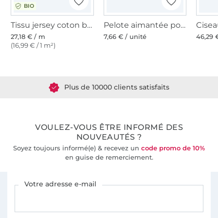
BIO
Tissu jersey coton bio Albstoffe Hamburger Liebe Botanical Herbs, noir
Pelote aimantée pour épingles
27,18 € / m
7,66 € / unité
46,29 
(16,99 € / 1 m²)
Plus de 1.8 millions de mètres de tissu en stock
Plus de 10000 clients satisfaits
36 ans d'expérience
VOULEZ-VOUS ÊTRE INFORMÉ DES
NOUVEAUTÉS ?
Soyez toujours informé(e) & recevez un
code promo de 10%
en guise de remerciement.
Vous êtes abonné à la newsletter de Tissus Hemmers.
Votre adresse e-mail