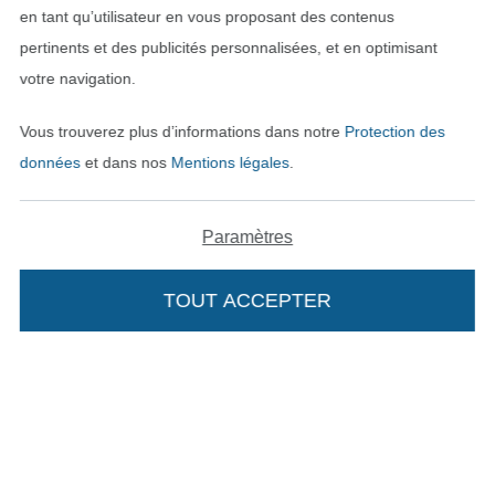
en tant qu’utilisateur en vous proposant des contenus
pertinents et des publicités personnalisées, et en optimisant
votre navigation.
Vous trouverez plus d’informations dans notre
Protection des
données
et dans nos
Mentions légales
.
Paramètres
Passer à la boutique néerla
Passer à la boutiqu
Nederlands
Français
TOUT ACCEPTER
Ajouter à mon panier
Deutsch