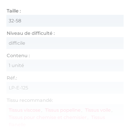
Taille :
32-58
Niveau de difficulté :
difficile
Contenu :
1 unité
Réf.:
LP-E-125
Tissu recommandé:
Tissus viscose
Tissus popeline
Tissus voile
Tissus pour chemise et chemisier
Tissus
flanelle