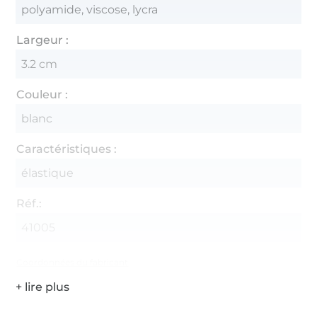
polyamide, viscose, lycra
Largeur :
3.2 cm
Couleur :
blanc
Caractéristiques :
élastique
Réf.:
41005
Coordonnées du fabricant