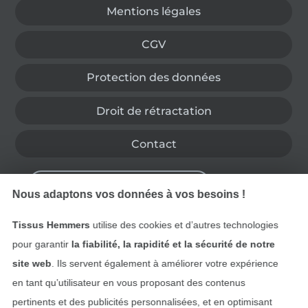
Mentions légales
CGV
Protection des données
Droit de rétractation
Contact
Rétractation de commande
Nous adaptons vos données à vos besoins !
Tissus Hemmers
utilise des cookies et d’autres technologies
Trouvez plus d’idées
pour garantir
la fiabilité, la rapidité et la sécurité de notre
site web
. Ils servent également à améliorer votre expérience
en tant qu’utilisateur en vous proposant des contenus
pertinents et des publicités personnalisées, et en optimisant