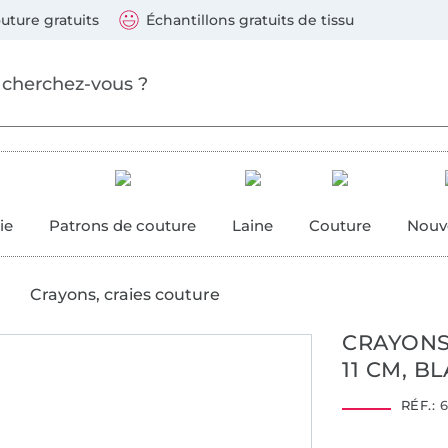
ller au contenu principal
Continuer la recherch
 suivants : Visa, Mastercard, Carte bleue, PayPal, Vire
uture gratuits
Échantillons gratuits de tissu
ure
 couture
ie
Patrons de couture
Laine
Couture
Nouv
Crayons, craies couture
CRAYONS
11 CM, B
RÉF.:
6