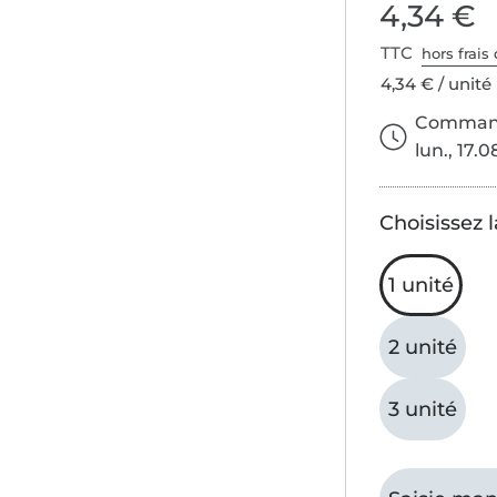
4,34 €
TTC
hors frais 
4,34 € / unité
Commande
lun., 17.0
Choisissez l
1 unité
2 unité
3 unité