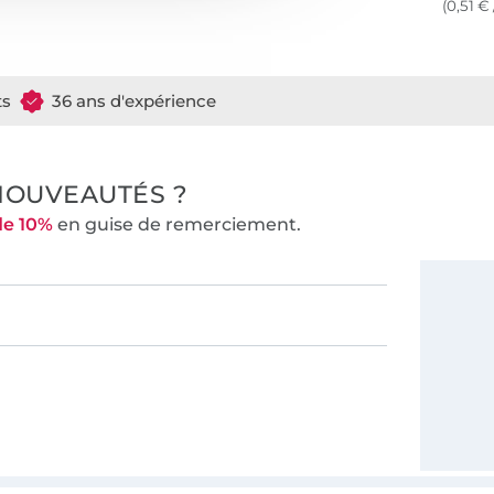
(0,51 € 
ts
36 ans d'expérience
NOUVEAUTÉS ?
de 10%
en guise de remerciement.