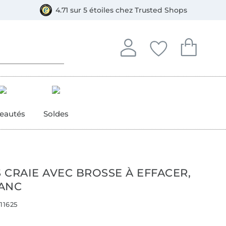
e
ment, Bancontact
4.71 sur 5 étoiles chez Trusted Shops
Se connecter à votre compt
Vous avez enregistré
Vous avez enr
Se connecter
Mes favoris
Mon pan
eautés
Soldes
 CRAIE AVEC BROSSE À EFFACER,
LANC
11625