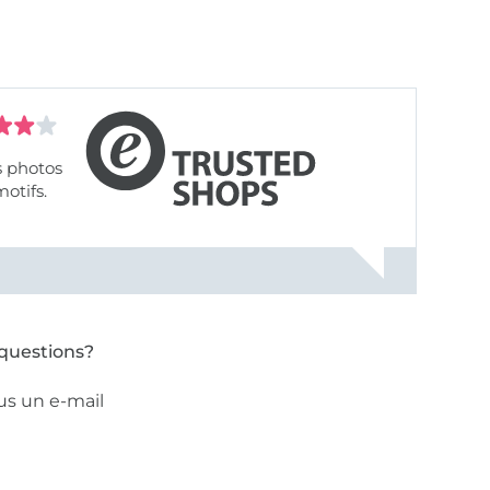
s photos
motifs.
questions?
us un e-mail