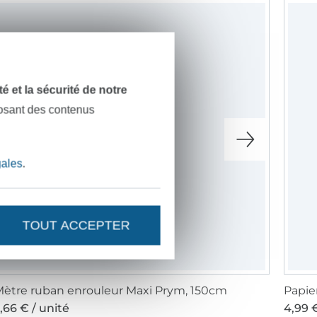
dité et la sécurité de notre
posant des contenus
gales
.
TOUT ACCEPTER
ètre ruban enrouleur Maxi Prym, 150cm
Papie
,66 € / unité
4,99 €