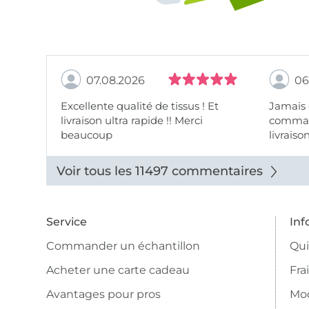
07.08.2026
06
Excellente qualité de tissus ! Et
Jamais
livraison ultra rapide !! Merci
comman
beaucoup
livraiso
beaux.
Voir tous les 11497 commentaires
Service
Inf
Commander un échantillon
Qu
Acheter une carte cadeau
Fra
Avantages pour pros
Mo