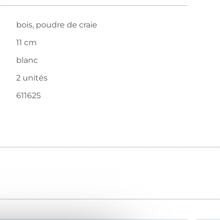
bois, poudre de craie
11 cm
blanc
2 unités
611625