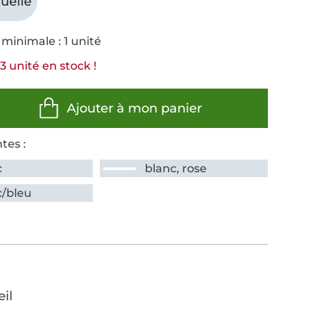
uelle
minimale : 1 unité
3 unité en stock !
Ajouter à mon panier
tes :
c
blanc, rose
c/bleu
œil