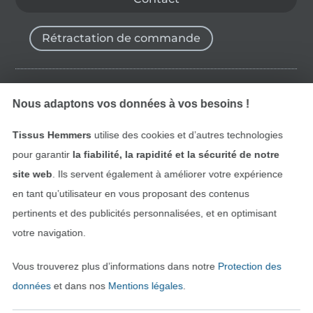
Rétractation de commande
Trouvez plus d’idées
Nous adaptons vos données à vos besoins !
Tissus Hemmers
utilise des cookies et d’autres technologies
pour garantir
la fiabilité, la rapidité et la sécurité de notre
site web
. Ils servent également à améliorer votre expérience
en tant qu’utilisateur en vous proposant des contenus
pertinents et des publicités personnalisées, et en optimisant
votre navigation.
Vous trouverez plus d’informations dans notre
Protection des
Passer à la boutique néerla
Passer à la boutiqu
Nederlands
Français
données
et dans nos
Mentions légales
.