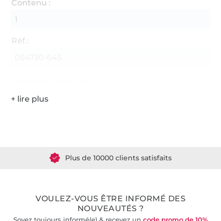
Contenu :
1
Réf.:
054730-645
Coordonnées du fabricant
Plus de 1.8 millions de mètres de tissu en stock
Plus de 10000 clients satisfaits
36 ans d'expérience
VOULEZ-VOUS ÊTRE INFORMÉ DES
NOUVEAUTÉS ?
Soyez toujours informé(e) & recevez un
code promo de 10%