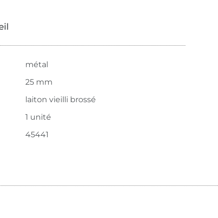
œil
métal
25 mm
laiton vieilli brossé
1 unité
45441