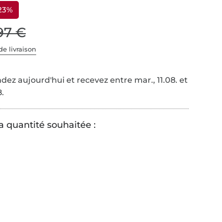
 23%
,97 €
de livraison
z aujourd'hui et recevez entre mar., 11.08. et
8.
a quantité souhaitée :