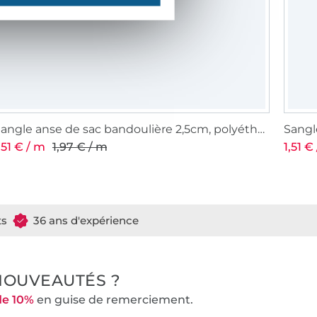
Sangle anse de sac bandoulière 2,5cm, polyéthylène, rose
,51 € / m
1,97 € / m
1,51 €
ts
36 ans d'expérience
NOUVEAUTÉS ?
de 10%
en guise de remerciement.