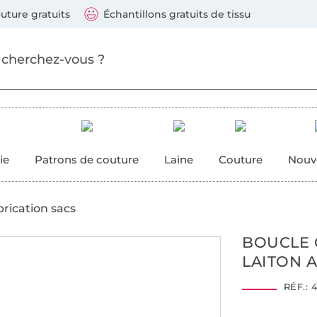
ller au contenu principal
Continuer la recherch
 suivants : Visa, Mastercard, Carte bleue, PayPal, Vire
uture gratuits
Échantillons gratuits de tissu
ure
 couture
ie
Patrons de couture
Laine
Couture
Nouv
brication sacs
BOUCLE 
LAITON 
RÉF.:
4