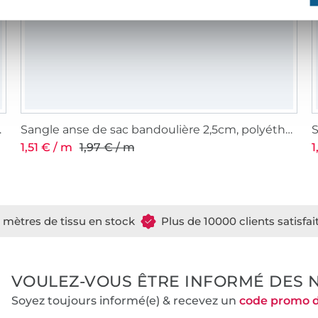
hylène, rouge
Sangle anse de sac bandoulière 2,5cm, polyéthylène, rose fuchsia
1,51 € / m
1,97 € / m
1
e mètres de tissu en stock
Plus de 10000 clients satisfai
VOULEZ-VOUS ÊTRE INFORMÉ DES 
Soyez toujours informé(e) & recevez un
code promo 