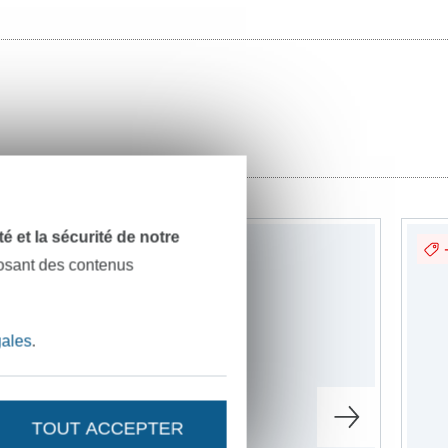
dité et la sécurité de notre
-23%
posant des contenus
gales
.
TOUT ACCEPTER