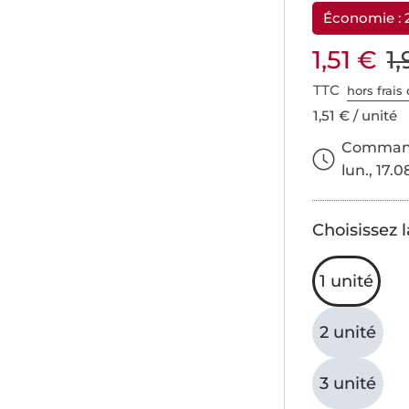
Économie :
1,51 €
1
TTC
hors frais 
1,51 € / unité
Commande
lun., 17.0
Choisissez l
1 unité
2 unité
3 unité