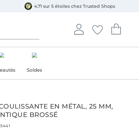
e
ment, Bancontact
4.71 sur 5 étoiles chez Trusted Shops
Se connecter à votre compt
Vous avez enregistré
Vous avez enr
Se connecter
Mes favoris
Mon pan
eautés
Soldes
COULISSANTE EN MÉTAL, 25 MM,
ANTIQUE BROSSÉ
5441