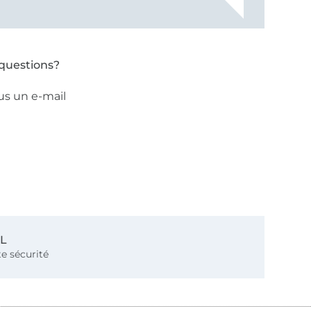
questions?
us un e-mail
SL
e sécurité