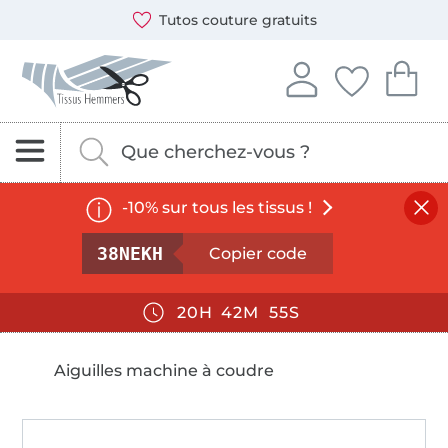
Ouvre une nouvelle fenêtre
Vous pouvez payer chez nous avec les modes de paiement
Nos partenaires d'expédition sont : DHL et DPD
uits
Échantillons gratuits 
Tissus Hemmers - Tissus, patrons et accessoires de cout
Se connecter à votre
Vous avez enreg
Vous avez
Se connecter
Mes favori
Mon
Rechercher des tissus, de la mercerie et des pa
Entrez ici votre mot-clé.
-10% sur tous les tissus !
Valable le
09/08/2026
, pour une commande d’un montant
38NEKH
20
42
54
Aiguilles machine à coudre