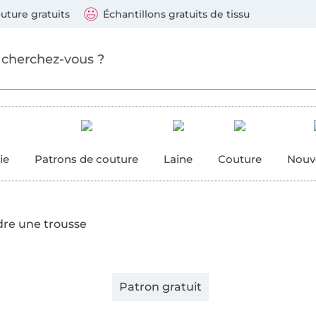
ller au contenu principal
Continuer la recherch
 suivants : Visa, Mastercard, Carte bleue, PayPal, Vire
uture gratuits
Échantillons gratuits de tissu
ure
 couture
ie
Patrons de couture
Laine
Couture
Nouv
re une trousse
Patron gratuit