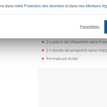
2
Couper
ons dans notre
Protection des données
et dans nos
Mentions lé
Découpez maintenant les pièces su
2 x pièce pour la trousse extér
Paramètres
2 x pièce pour la doublure + m
2 x pièce de Vlieseline sans ma
2 x bords de propreté sans mar
Fermeture éclair