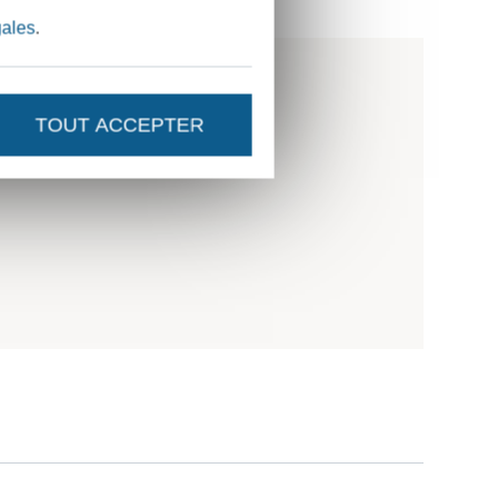
gales
.
TOUT ACCEPTER