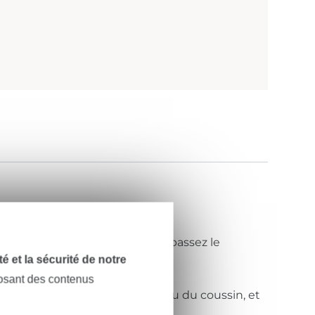
tez dans un tissu adapté et repassez le
dité et la sécurité de notre
posant des contenus
, au niveau du marquage du milieu du coussin, et