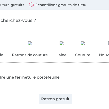
ller au contenu principal
Continuer la recherch
 suivants : Visa, Mastercard, Carte bleue, PayPal, Vire
uture gratuits
Échantillons gratuits de tissu
ure
 couture
ie
Patrons de couture
Laine
Couture
Nouv
re une fermeture portefeuille
Patron gratuit