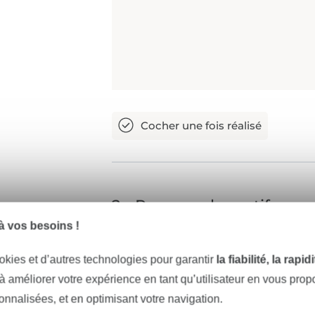
2
Repasser le motif
 vos besoins !
Découpez le motif que vous souhai
Vliesofix selon les instructions.
okies et d’autres technologies pour garantir
la fiabilité, la rapi
 à améliorer votre expérience en tant qu’utilisateur en vous pro
Enfin, placez le motif sur le tissu
sonnalisées, et en optimisant votre navigation.
repassez-le.