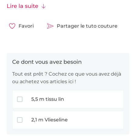
verrez pas une autre couverture comme celle-ci.
Lire la suite
Posé sur le canapé, elle fait vraiment de l’effet. Et si
vous en avez envie, vous pouvez aussi coudre des
coussins assortis en utilisant le même principe.
Favori
Partager le tuto couture
Pour ce projet, vous pouvez utiliser du
tissu lin
et
du
tissu coton
.
Tout est prêt ? Cochez ce que vous avez déjà
ou achetez vos articles ici !
5,5 m tissu lin
2,1 m Vlieseline