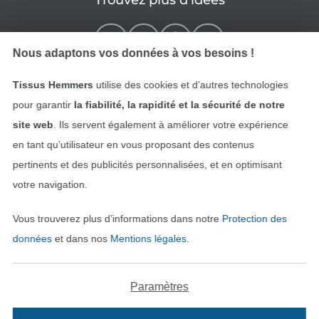
Trouvez plus d’idées
Nous adaptons vos données à vos besoins !
Tissus Hemmers
utilise des cookies et d’autres technologies
pour garantir
la fiabilité, la rapidité et la sécurité de notre
site web
. Ils servent également à améliorer votre expérience
en tant qu’utilisateur en vous proposant des contenus
pertinents et des publicités personnalisées, et en optimisant
Passer à la boutique néerla
Passer à la boutiqu
Nederlands
Français
votre navigation.
Vous trouverez plus d’informations dans notre
Protection des
Deutsch
données
et dans nos
Mentions légales
.
Paramètres