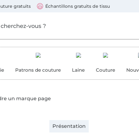
ller au contenu principal
Continuer la recherch
 suivants : Visa, Mastercard, Carte bleue, PayPal, Vire
uture gratuits
Échantillons gratuits de tissu
ure
 couture
ie
Patrons de couture
Laine
Couture
Nouv
re un marque page
Présentation