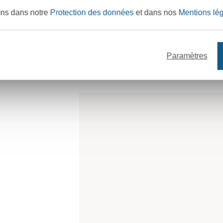
2
Coudre
ons dans notre
Protection des données
et dans nos
Mentions lé
Repliez un côté court sur 11 cm e
Cousez les bords latéraux fixés a
Paramètres
sur le côté un morceau de ruba
de feutrine.