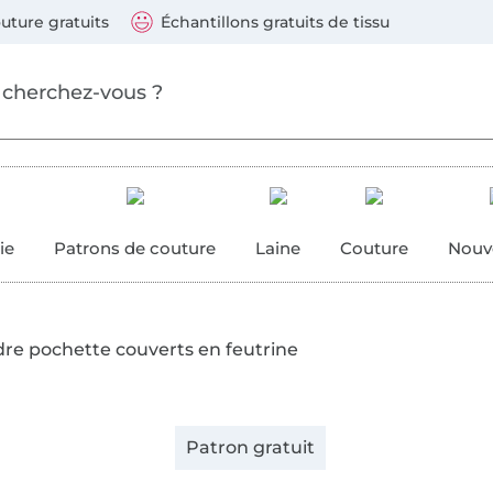
ller au contenu principal
Continuer la recherch
 suivants : Visa, Mastercard, Carte bleue, PayPal, Vire
uture gratuits
Échantillons gratuits de tissu
ure
 couture
ie
Patrons de couture
Laine
Couture
Nouv
re pochette couverts en feutrine
Patron gratuit