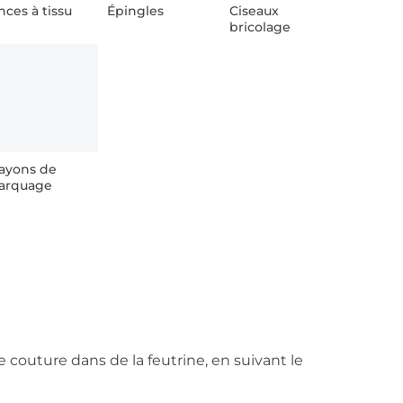
nces à tissu
Épingles
Ciseaux
bricolage
ayons de
arquage
couture dans de la feutrine, en suivant le