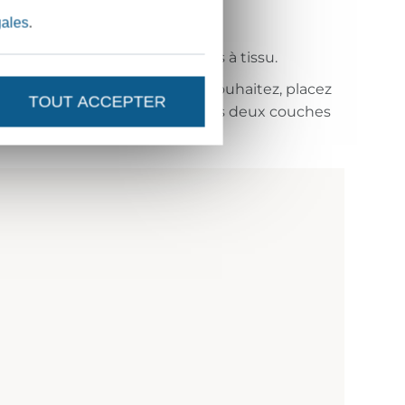
gales
.
t fixez le rabat avec des pinces à tissu.
vec un point droit. Si vous le souhaitez, placez
TOUT ACCEPTER
n tissé ou de SnapPap entre les deux couches