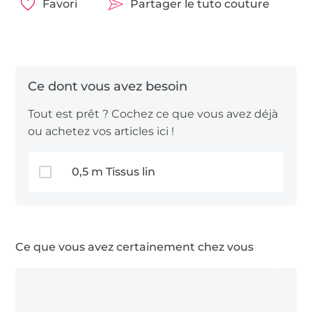
Mais vous pouvez aussi utiliser un simple
tissu
Favori
Partager le tuto couture
coton
.
Amusez-vous bien !
Tout est prêt ? Cochez ce que vous avez déjà
ou achetez vos articles ici !
0,5 m Tissus lin
Ce que vous avez certainement chez vous