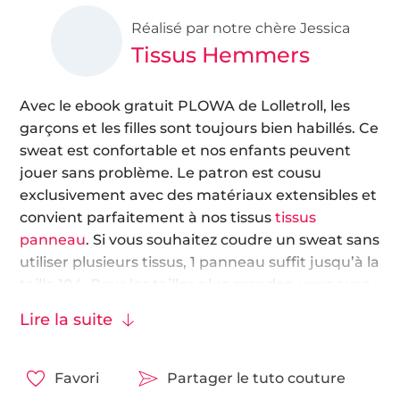
Réalisé par notre chère Jessica
Tissus Hemmers
Avec le ebook gratuit PLOWA de Lolletroll, les
garçons et les filles sont toujours bien habillés. Ce
sweat est confortable et nos enfants peuvent
jouer sans problème. Le patron est cousu
exclusivement avec des matériaux extensibles et
convient parfaitement à nos tissus
tissus
panneau
. Si vous souhaitez coudre un sweat sans
utiliser plusieurs tissus, 1 panneau suffit jusqu’à la
taille 104. Pour les tailles plus grandes, vous avez
besoin de 2 panneaux ou vous devez le combiner
Lire la suite
avec un tissu assorti.
Le patron existe dans les tailles 62/68 à 170. Dans
Favori
Partager le tuto couture
mes instructions, je couds le pull en taille 98/104 à