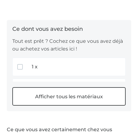
partir d’un panneau avec un motif de chat
combiné à un simple
tissu french Terry
.
Pour le choix du tissu, il n’y a pas vraiment
d’indications prédéfinies. Nous recommandons au
Tout est prêt ? Cochez ce que vous avez déjà
choix du
tissu jersey
,
tissu sweat
,
tissu nicki
,
tissu
ou achetez vos articles ici !
modal
et
tissu french terry
.
1 x
Nous vous souhaitons beaucoup de plaisir à
coudre !
1 x Malomi Design
0,3 m Bündchenstoffe
Ce que vous avez certainement chez vous
0,2 m French Terry