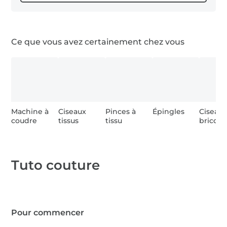
bande élastique, 3,5 cm
Ce que vous avez certainement chez vous
Machine à
Ciseaux
Pinces à
Épingles
Ciseau
coudre
tissus
tissu
bricola
Tuto couture
Pour commencer