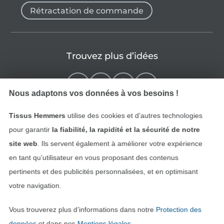
Rétractation de commande
Trouvez plus d’idées
Nous adaptons vos données à vos besoins !
Tissus Hemmers
utilise des cookies et d’autres technologies
pour garantir
la fiabilité, la rapidité et la sécurité de notre
site web
. Ils servent également à améliorer votre expérience
en tant qu’utilisateur en vous proposant des contenus
pertinents et des publicités personnalisées, et en optimisant
Passer à la boutique néerla
Passer à la boutiqu
Nederlands
Français
votre navigation.
Vous trouverez plus d’informations dans notre
Protection des
Deutsch
données
et dans nos
Mentions légales
.