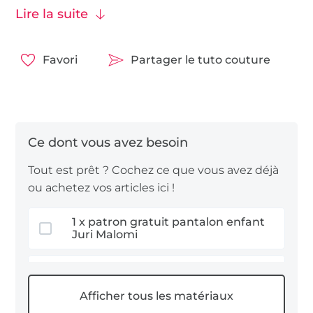
Tailles : 110 – 122 – 134
Lire la suite
Tissu conseillé :
tissus popeline
ou
tissus lin
.
Nous vous souhaitons beaucoup de plaisir à
Favori
Partager le tuto couture
coudre !
Développement du modèle et patron :
© Laura Wilhelm Textildesign
Tout est prêt ? Cochez ce que vous avez déjà
ou achetez vos articles ici !
Patron protégé par le droit d’auteur.
Uniquement pour un usage privé, non
1 x patron gratuit pantalon enfant
commercial.
Juri Malomi
tissu coton