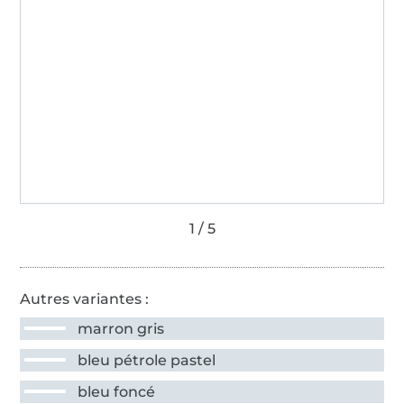
Autres variantes :
marron gris
bleu pétrole pastel
bleu foncé