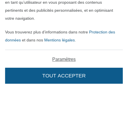
en tant qu’utilisateur en vous proposant des contenus
pertinents et des publicités personnalisées, et en optimisant
CGV
votre navigation.
Protection des données
Vous trouverez plus d’informations dans notre
Protection des
données
et dans nos
Mentions légales
.
Droit de rétractation
Contact
Paramètres
Rétractation de commande
TOUT ACCEPTER
Trouvez plus d’idées