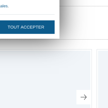
gales
.
TOUT ACCEPTER
outure