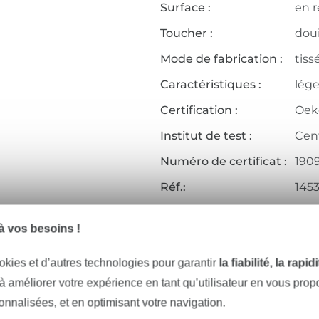
Surface :
en r
Toucher :
doui
Mode de fabrication :
tiss
Caractéristiques :
lége
Certification :
Oeko
Institut de test :
Cen
Numéro de certificat :
190
Réf.:
145
Coordonnées du fabricant
 vos besoins !
okies et d’autres technologies pour garantir
la fiabilité, la rapi
 à améliorer votre expérience en tant qu’utilisateur en vous pro
Articles assortis
sonnalisées, et en optimisant votre navigation.