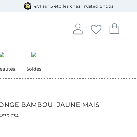
e
ment, Bancontact
4.71 sur 5 étoiles chez Trusted Shops
Se connecter à votre compt
Vous avez enregistré
Vous avez enr
Se connecter
Mes favoris
Mon pan
eautés
Soldes
PONGE BAMBOU, JAUNE MAÏS
4533-034