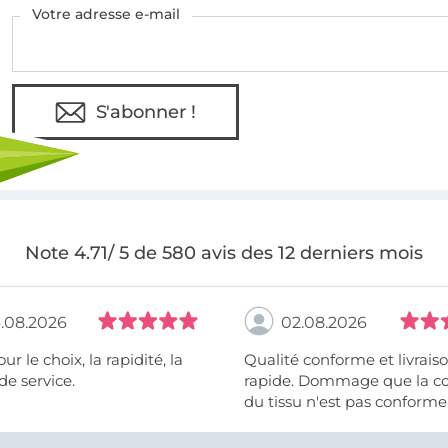
Votre adresse e-mail
S'abonner !
Note 4.71/ 5 de 580 avis des 12 derniers mois
.08.2026
02.08.2026
 la rapidité, la
Qualité conforme et livrais
de service.
rapide. Dommage que la c
du tissu n'est pas conforme 
photo et à la description (r
et non crème).