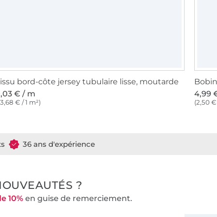
issu bord-côte jersey tubulaire lisse, moutarde
,03 € / m
4,99 €
13,68 € / 1 m²)
(2,50 €
ts
36 ans d'expérience
NOUVEAUTÉS ?
de 10%
en guise de remerciement.