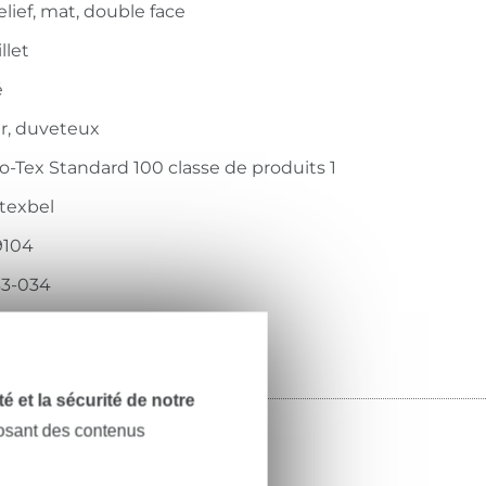
elief, mat, double face
llet
é
r, duveteux
-Tex Standard 100 classe de produits 1
texbel
9104
33-034
dité et la sécurité de notre
posant des contenus