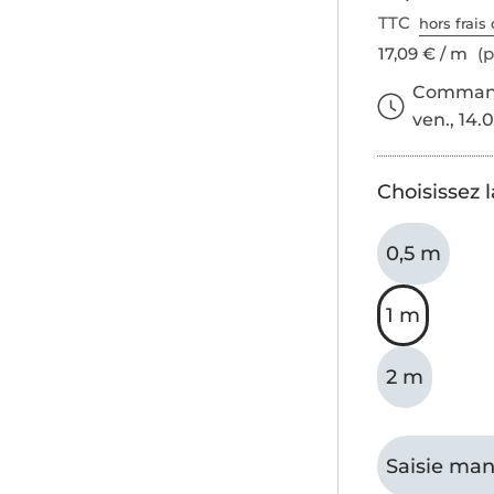
TTC
hors frais 
17,09 € / m
(p
Commande
ven., 14.0
Choisissez 
0,5 m
1 m
2 m
Saisie man