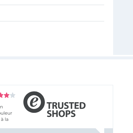
on
ouleur
à la
ose pâle