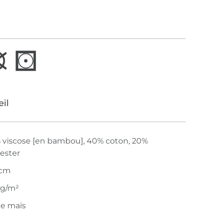
œil
 viscose [en bambou], 40% coton, 20%
ester
 cm
 g/m²
ne maïs