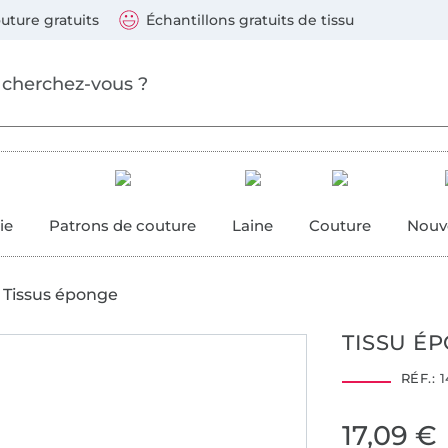
ller au contenu principal
Continuer la recherch
 suivants : Visa, Mastercard, Carte bleue, PayPal, Vire
uture gratuits
Échantillons gratuits de tissu
ure
 couture
ie
Patrons de couture
Laine
Couture
Nouv
Tissus éponge
TISSU É
RÉF.:
1
1909104
Centexbel
17,09 €