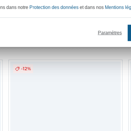
ons dans notre
Protection des données
et dans nos
Mentions lé
Paramètres
fil à coudre
mercerie
patrons de c
-12%