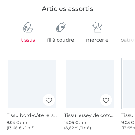
Articles assortis
tissus
fil à coudre
mercerie
patro
Tissu bord-côte jersey tubulaire lisse, noir
Tissu jersey de coton uni, noir
9,03 € / m
13,06 € / m
9,03 €
(13,68 € / 1 m²)
(8,82 € / 1 m²)
(13,68 