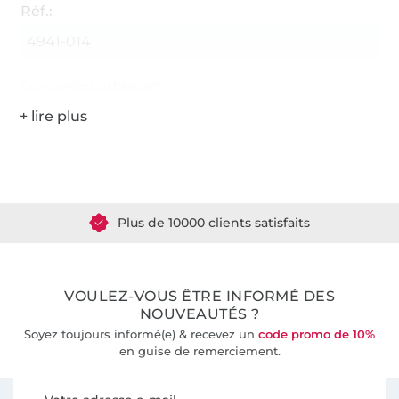
Réf.:
4941-014
Coordonnées du fabricant
Plus de 1.8 millions de mètres de tissu en stock
Plus de 10000 clients satisfaits
36 ans d'expérience
VOULEZ-VOUS ÊTRE INFORMÉ DES
NOUVEAUTÉS ?
Soyez toujours informé(e) & recevez un
code promo de 10%
en guise de remerciement.
Vous êtes abonné à la newsletter de Tissus Hemmers.