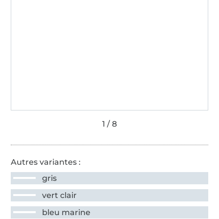
Autres variantes :
gris
vert clair
bleu marine