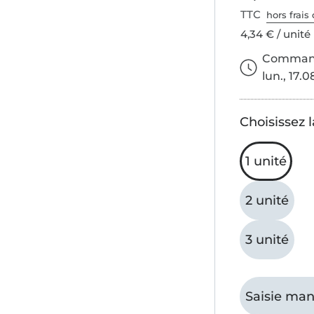
TTC
hors frais 
4,34 € / unité
Commande
lun., 17.0
Choisissez l
1 unité
2 unité
3 unité
Saisie man