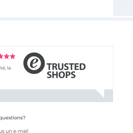
questions?
us un e-mail