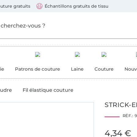
ller au contenu principal
Continuer la recherch
 suivants : Visa, Mastercard, Carte bleue, PayPal, Vire
uture gratuits
Échantillons gratuits de tissu
ure
 couture
ie
Patrons de couture
Laine
Couture
Nouv
oudre
Fil élastique couture
STRICK-
RÉF.:
9
4,34 €