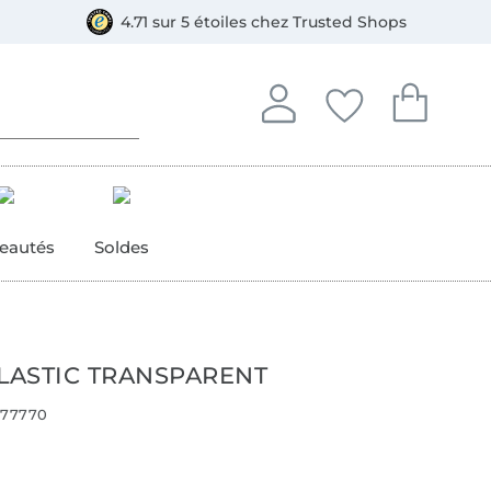
e
ment, Bancontact
4.71 sur 5 étoiles chez Trusted Shops
Se connecter à votre compt
Vous avez enregistré
Vous avez enr
Se connecter
Mes favoris
Mon pan
eautés
Soldes
ELASTIC TRANSPARENT
77770