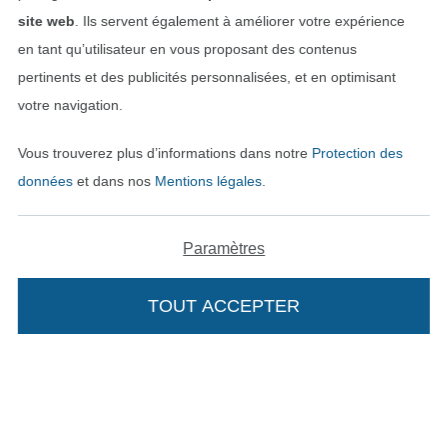
site web
. Ils servent également à améliorer votre expérience
en tant qu’utilisateur en vous proposant des contenus
pertinents et des publicités personnalisées, et en optimisant
votre navigation.
Vous trouverez plus d’informations dans notre
Protection des
données
et dans nos
Mentions légales
.
Paramètres
Passer à la boutique néerla
Passer à la boutiqu
Nederlands
Français
TOUT ACCEPTER
Deutsch