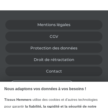
Passer à la boutique allemande
Mentions légales
CGV
Protection des données
Droit de rétractation
Contact
Rétractation de commande
Nous adaptons vos données à vos besoins !
Tissus Hemmers
utilise des cookies et d’autres technologies
Trouvez plus d’idées
pour garantir
la fiabilité, la rapidité et la sécurité de notre