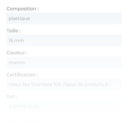
Composition :
plastique
Taille :
16 mm
Couleur :
marron
Certification :
Oeko-Tex Standard 100 classe de produits 2
Réf.:
K-31492-16-22
Coordonnées du fabricant