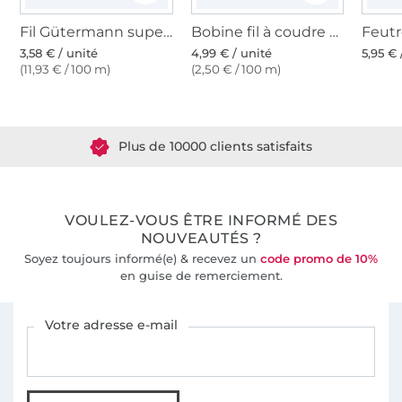
Fil Gütermann super résistant 30m polyester, (800) blanc
Bobine fil à coudre Gütermann 200m polyester, (800) blanc
3,58 € / unité
4,99 € / unité
5,95 € 
(11,93 € / 100 m)
(2,50 € / 100 m)
Plus de 1.8 millions de mètres de tissu en stock
Plus de 10000 clients satisfaits
36 ans d'expérience
VOULEZ-VOUS ÊTRE INFORMÉ DES
NOUVEAUTÉS ?
Soyez toujours informé(e) & recevez un
code promo de 10%
en guise de remerciement.
Vous êtes abonné à la newsletter de Tissus Hemmers.
Votre adresse e-mail