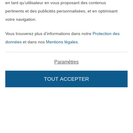
en tant qu’utilisateur en vous proposant des contenus
pertinents et des publicités personnalisées, et en optimisant
votre navigation.
Vous trouverez plus d’informations dans notre
Protection des
données
et dans nos
Mentions légales
.
Paramètres
Passer à la boutique néerla
Passer à la boutiqu
Nederlands
Français
TOUT ACCEPTER
Deutsch