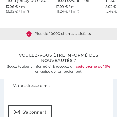
Tissu jersey de coton uni, noir
Tissu sweat, noir
13,06 € / m
17,09 € / m
8,02 €
(8,82 € / 1 m²)
(11,24 € / 1 m²)
(5,42 €
Plus de 1.8 millions de mètres de tissu en stock
Plus de 10000 clients satisfaits
36 ans d'expérience
VOULEZ-VOUS ÊTRE INFORMÉ DES
NOUVEAUTÉS ?
Soyez toujours informé(e) & recevez un
code promo de 10%
en guise de remerciement.
Vous êtes abonné à la newsletter de Tissus Hemmers.
Votre adresse e-mail
S'abonner !