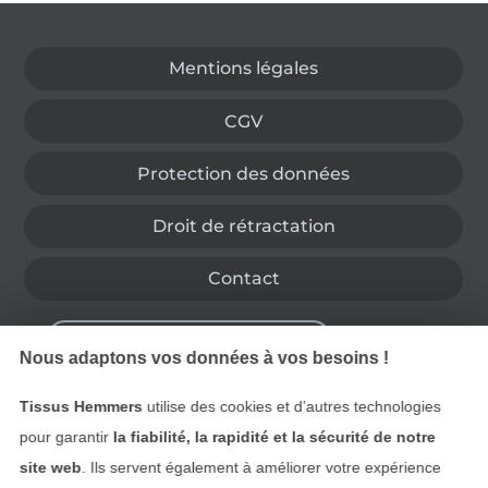
Passer à la boutique allemande
Mentions légales
CGV
Protection des données
Droit de rétractation
Contact
Rétractation de commande
Nous adaptons vos données à vos besoins !
Tissus Hemmers
utilise des cookies et d’autres technologies
Trouvez plus d’idées
pour garantir
la fiabilité, la rapidité et la sécurité de notre
site web
. Ils servent également à améliorer votre expérience