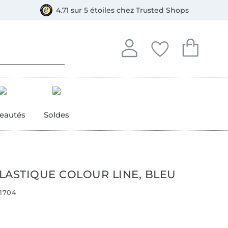
e
ment, Bancontact
4.71 sur 5 étoiles chez Trusted Shops
Se connecter à votre compt
Vous avez enregistré
Vous avez enr
Se connecter
Mes favoris
Mon pan
eautés
Soldes
LASTIQUE COLOUR LINE, BLEU
1704