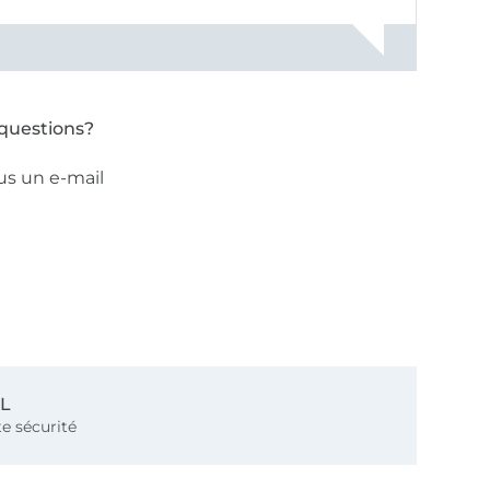
questions?
us un e-mail
SL
e sécurité