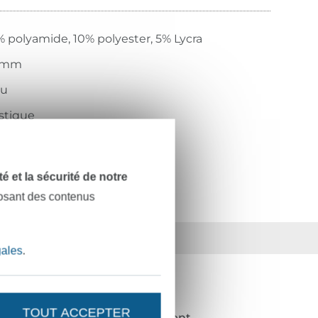
 polyamide, 10% polyester, 5% Lycra
 mm
eu
stique
704
dité et la sécurité de notre
posant des contenus
ts
36 ans d'expérience
gales
.
NOUVEAUTÉS ?
TOUT ACCEPTER
de 10%
en guise de remerciement.