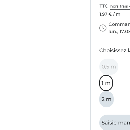
TTC
hors frais 
1,97 € / m
Commande
lun., 17.0
Choisissez 
0,5 m
1 m
2 m
Saisie man