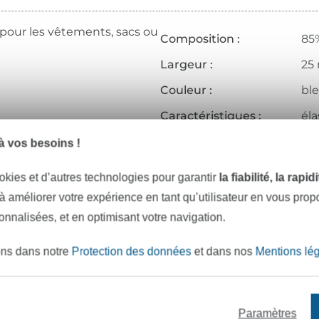
 pour les vêtements, sacs ou
Composition :
85%
Largeur :
25
Couleur :
bl
Caractéristiques :
éla
Réf.:
31
 vos besoins !
Coordonnées du fabricant
okies et d’autres technologies pour garantir
la fiabilité, la rapi
 à améliorer votre expérience en tant qu’utilisateur en vous pro
sonnalisées, et en optimisant votre navigation.
e mètres de tissu en stock
Plus de 10000 clients satisfai
ons dans notre
Protection des données
et dans nos
Mentions lé
VOULEZ-VOUS ÊTRE INFORMÉ DES 
Paramètres
Soyez toujours informé(e) & recevez un
code promo 