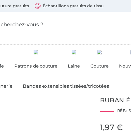
ller au contenu principal
Continuer la recherch
 suivants : Visa, Mastercard, Carte bleue, PayPal, Vire
uture gratuits
Échantillons gratuits de tissu
ure
 couture
ie
Patrons de couture
Laine
Couture
Nouv
anerie
Bandes extensibles tissées/tricotées
RUBAN É
RÉF.:
3
1,97 €